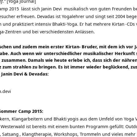
ef.”
[Yoga Journal]
amp 2015
lässt sich
Janin Devi
musikalisch von guten Freunden be
besucher erfreuen. Devadas ist Yogalehrer und singt seit 2004 bege
und praktiziert intensiv Bhakti-Yoga. Er hat mehrere
Kirtan
-CDs 
ga-Zentren und bei verschiedensten Anlässen.
nschen und zudem mein erster
Kirtan-
Bruder, mit dem ich vor J
be. Auch wenn wir unterschiedlicher musikalischer Herkunft s
zusammen. Damals wie heute erlebe ich, dass sich der nähren
z zum strahlen zu bringen. Es ist immer wieder beglückend, 
 Janin Devi & Devadas:
.devi
Sommer Camp 2015:
ikern, Klangarbeitern und
Bhakti
yogis aus dem Umfeld von
Yoga 
esterwald ist bereits mit einem bunten Programm gefüllt: Outdo
,
Satsang
, Klangtherapie, Workshops, Trommeln und vieles mehr 