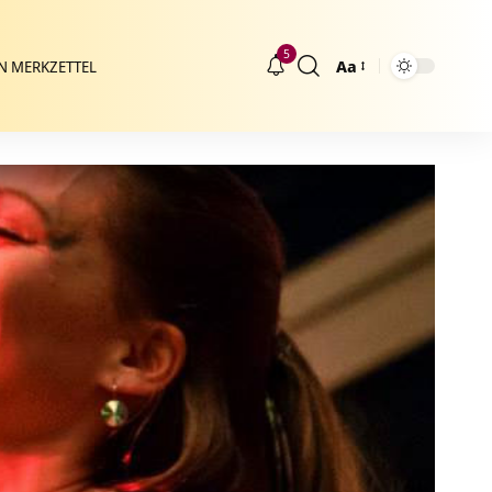
5
Aa
N MERKZETTEL
Größenänderung