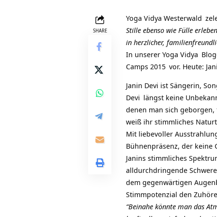
Yoga Vidya Westerwald
zele
Stille ebenso wie Fülle erle
SHARE
in herzlicher, familienfreund
In unserer
Yoga Vidya
Blog-
Camps 2015
vor. Heute:
Jan
Janin Devi
ist Sängerin, So
Devi
längst keine Unbekann
denen man sich geborgen, ti
weiß ihr stimmliches Natur
Mit liebevoller Ausstrahlun
Bühnenpräsenz, der keine Gr
Janins stimmliches Spektru
alldurchdringende Schwerelo
dem gegenwärtigen Augenblic
Stimmpotenzial den Zuhörer
“Beinahe könnte man das Atme