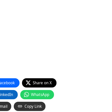
acebook
Share on X
inkedIn
WhatsApp
mail
Copy Link