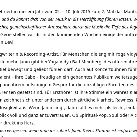
briert in diesem Jahr vom 05. – 10. Juli 2015 zum 2. Mal das
Mantr
ben und du kannst dich von der Musik in die Herzöffnung führen lasse
licher, gemeinschaftlicher Atmosphäre durch die Musik die Tiefe des
Yog
Serie stellen wir dir in den kommenden Wochen einige der auftr
in Devi
.
ngwriterin & Recording-Artist. Für Menschen die eng mit Yoga Vidy
te mehr. Janin gibt bei
Yoga Vidya Bad Meinberg
des öfteren ihr
ef bewegt und geliebt fühlen darf. Auch auf Konzertbühnen fühlt 
talent – ihre Gabe – freudig an ein gebanntes Publikum weiterzug
g und ihrem tiefsinnigem Gespür für die unzähligen Facetten des L
enzen gesetzt sind. Für Ersthörer ist ihre Stimme ein wahres Kl
m zeichnet sich unter anderem durch zärtliche Klarheit, Rawness, 
sigkeit aus. Wenn Janin singt, dann fällt es mehr als leicht, einf
k voll und ganz anzuvertrauen. Ob Spiritual-Pop, Soul oder A cape
 direkt ins Herz.
n vergessen, wenn man ihr zuhört. Janin Devi ́s Stimme ist einfach wun