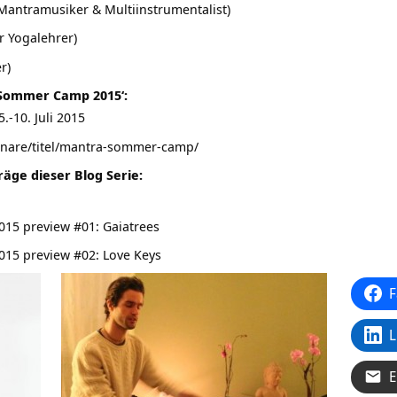
Mantramusiker & Multiinstrumentalist)
r Yogalehrer)
r)
 Sommer Camp 2015‘:
-10. Juli 2015
nare/titel/mantra-sommer-camp/
räge dieser Blog Serie:
5 preview #01: Gaiatrees
5 preview #02: Love Keys
F
L
E