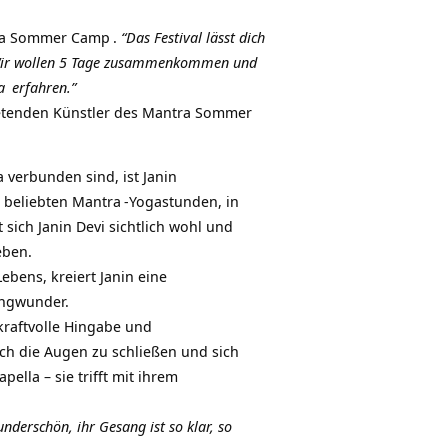
a Sommer Camp
.
“Das Festival lässt dich
n. Wir wollen 5 Tage zusammenkommen und
a
erfahren.”
etenden Künstler des
Mantra Sommer
a verbunden sind, ist
Janin
e beliebten
Mantra
-Yogastunden, in
sich Janin Devi sichtlich wohl und
eben.
ebens, kreiert Janin eine
angwunder.
kraftvolle Hingabe und
ach die Augen zu schließen und sich
lla – sie trifft mit ihrem
derschön, ihr Gesang ist so klar, so