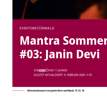
EVENTS
WESTERWALD
Mantra Sommer
#03: Janin Devi
VON
DIRK
VOR 11 JAHREN
ZULETZT AKTUALISIERT: 9. FEBRUAR 2026 11:55
Silvesterkonzert von Janin Devi und Band. 31.12. 14