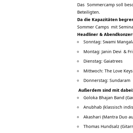
Das Sommercamp soll beso
Beteiligten.
Da die Kapazitäten begrenz
Sommer Camps
mit
Semin
Headliner & Abendkonzer
Sonntag:
Swami Mangal
Montag:
Janin Devi
& Fr
Dienstag:
Gaiatrees
Mittwoch: The Love Keys
Donnerstag:
Sundaram
Außerdem sind mit dabei
Goloka Bhajan Band (Ga
Anubhab (klassisch indi
Akashari (Mantra Duo a
Thomas Hundsalz (Gitar