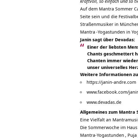
kraftvoll, so einfach und so ti
Auf dem
Mantra Sommer C
Seite sein und die Festival
Straßenmusiker in München 
Mantra
-Yogastunden in Yo
Janin sagt über Devadas:
Einer der liebsten Me
Chants geschmettert ha
Chanten immer wieder 
unser universelles Her
Weitere Informationen zu
https://janin-andre.com
www.facebook.com/janin
www.devadas.de
Allgemeines zum
Mantra 
Eine Vielfalt an Mantramus
Die Sommerwoche im Haus W
Mantra-Yogastunden
,
Puja