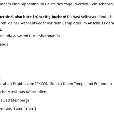
nders ein “Happening im Geiste des
Yoga
” werden – ein schönes,
t sind, also bitte frühzeitig buchen!
Du hast selbstverständlich 
aren
deiner Wahl entweder vor dem Camp oder im Anschluss dara
t:
ananda & Swami Guru-Sharananda
iends
:
urahari Prabhu vom ISKCON Goloka Dham Tempel mit Freunden)
sche Musik aus Köln/Indien)
us Bad Meinberg)
ren und Stimmlehrer)