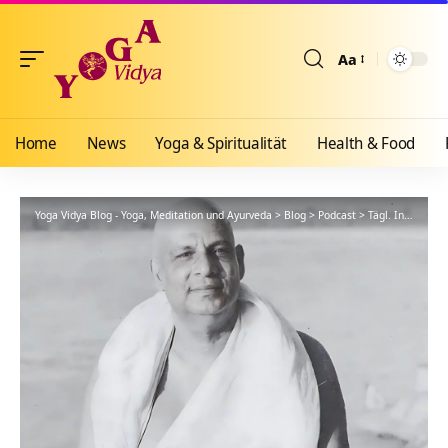
Aa
Größenänderun
Home
News
Yoga & Spiritualität
Health & Food
Yoga Vidya Blog - Yoga, Meditation und Ayurveda
>
Blog
>
Podcast
>
Tägl. Inspiration