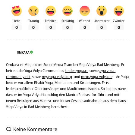
Liebe
Traurig
Fröhlich
Schläfrig
Wütend
Überrascht
Zwinker
0
0
0
0
0
0
0
OMKARA
Omkara ist Mitglied im Social Media Team bei Yoga Vidya Bad Meinberg. Er
betreut die Yoga Vidya Communities
kinder-yoga.cc
sowie
ayurveda-
community.net
sowie
my.yoga-vidya.org
und
mein.yoga-vidya.de
- An Yoga
liebt er vor allem Bhakti-Yoga, Meditation und Kirtansingen. Er ist
leidenschaftlicher Obertonsänger und Maultrommelspieler. So liegt es nahe,
dass er im Yoga Vidya Hauptblog den Mantra Podcast fortführt und mit
neuen Beiträgen aus Mantra- und Kirtan Gesangsaufnahmen aus dem Haus
Yoga Vidya in Bad Meinberg bereichert.
Keine Kommentare