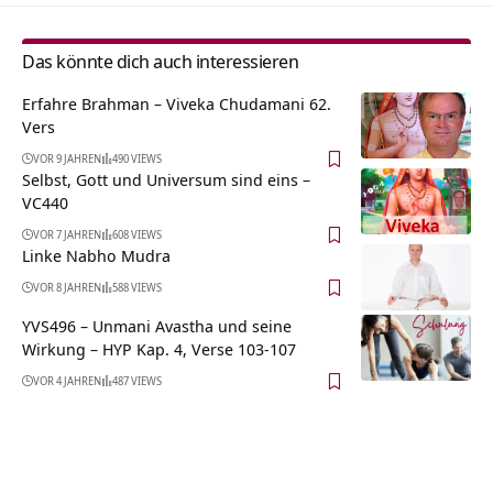
Das könnte dich auch interessieren
Erfahre Brahman – Viveka Chudamani 62.
Vers
VOR 9 JAHREN
490 VIEWS
Selbst, Gott und Universum sind eins –
VC440
VOR 7 JAHREN
608 VIEWS
Linke Nabho Mudra
VOR 8 JAHREN
588 VIEWS
YVS496 – Unmani Avastha und seine
Wirkung – HYP Kap. 4, Verse 103-107
VOR 4 JAHREN
487 VIEWS