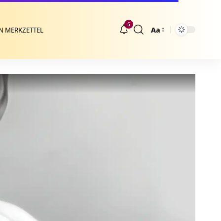
5
Aa
N MERKZETTEL
Größenänderung