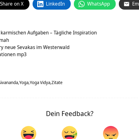
Share on X
LinkedIn
WhatsApp
Em
karmischen Aufgaben – Tägliche Inspiration
amah
ry neue Sevakas im Westerwald
mationen mp3
Sivananda
Yoga
Yoga Vidya
Zitate
Dein Feedback?