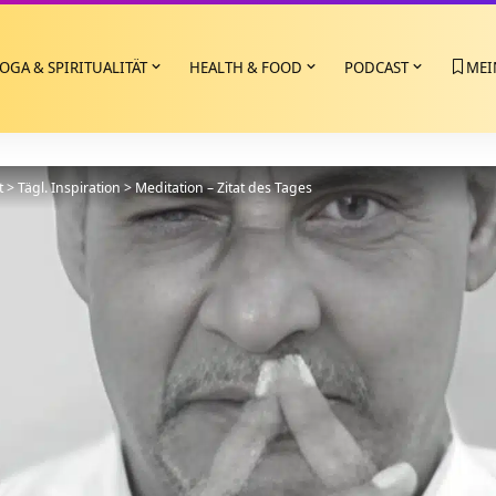
OGA & SPIRITUALITÄT
HEALTH & FOOD
PODCAST
MEI
t
>
Tägl. Inspiration
>
Meditation – Zitat des Tages