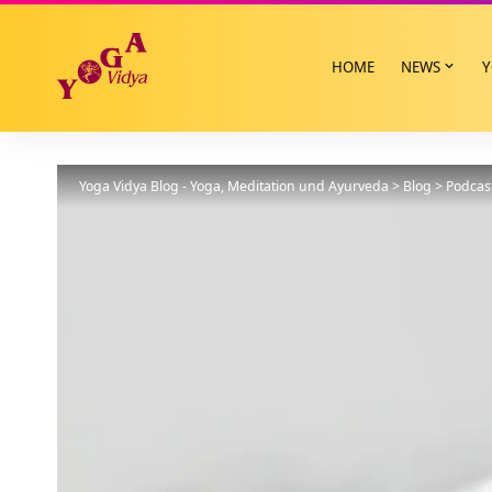
HOME
NEWS
Y
Yoga Vidya Blog - Yoga, Meditation und Ayurveda
>
Blog
>
Podcas