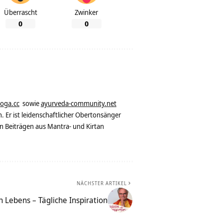
Überrascht
Zwinker
0
0
yoga.cc
sowie
ayurveda-community.net
. Er ist leidenschaftlicher Obertonsänger
n Beiträgen aus Mantra- und Kirtan
NÄCHSTER ARTIKEL
 Lebens – Tägliche Inspiration