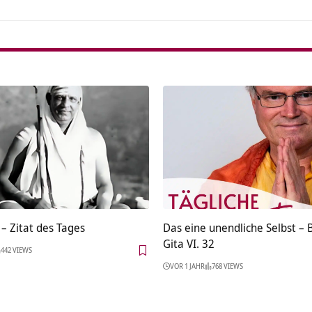
– Zitat des Tages
Das eine unendliche Selbst –
Gita VI. 32
442 VIEWS
VOR 1 JAHR
768 VIEWS