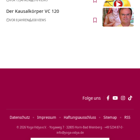
Der Kausalkörper VC 120
VOR 8 JAHREN
658 VIEWS
Folge uns
Datenschutz
Impressum
Haftungsausschluss
Sitemap
RSS
© 2026 Yoga Vidya e.V. · Yogaweg 7 · 32805 Horn‑Bad Meinberg · +49 5234 87‑0 ·
info@yoga‑vidya.de