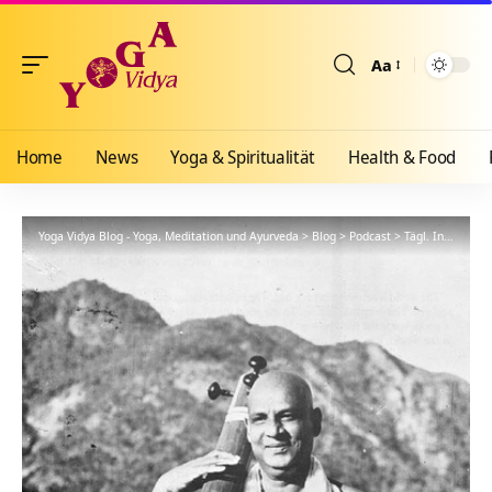
Aa
Größenänderun
Home
News
Yoga & Spiritualität
Health & Food
Yoga Vidya Blog - Yoga, Meditation und Ayurveda
>
Blog
>
Podcast
>
Tägl. Inspiration