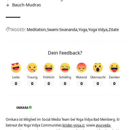
Bauch-Mudras
TAGGED:
Meditation
Swami Sivananda
Yoga
Yoga Vidya
Zitate
Dein Feedback?
Liebe
Traurig
Fröhlich
Schläfrig
Wütend
Überrascht
Zwinker
0
0
0
0
0
0
0
OMKARA
Omkara ist Mitglied im Social Media Team bei Yoga Vidya Bad Meinberg. Er
betreut die Yoga Vidya Communities
kinder-yoga.cc
sowie
ayurveda-