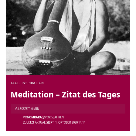
TÄGL. INSPIRATION
Meditation – Zitat des Tages
LESEZEIT: 0 MIN
VON
OMKARA
VOR 5 JAHREN
ZULETZT AKTUALISIERT: 1. OKTOBER 2020 14:14