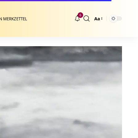
6
Aa
N MERKZETTEL
Größenänderung