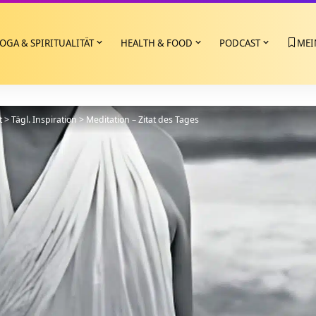
OGA & SPIRITUALITÄT
HEALTH & FOOD
PODCAST
MEI
t
>
Tägl. Inspiration
>
Meditation – Zitat des Tages