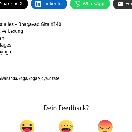
Share on X
LinkedIn
WhatsApp
Em
st alles – Bhagavad Gita XI 40
tive Lesung
en
 Tages
nyoga
Sivananda
Yoga
Yoga Vidya
Zitate
Dein Feedback?