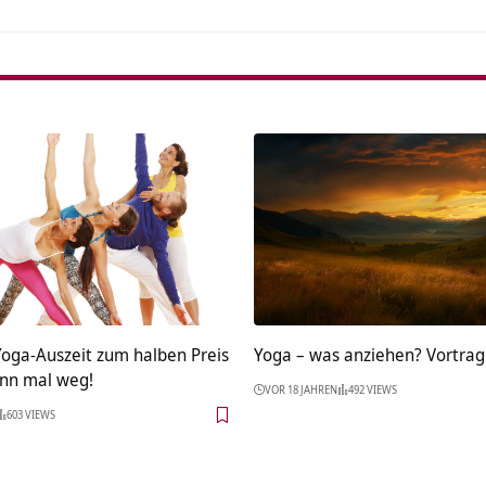
oga-Auszeit zum halben Preis
Yoga – was anziehen? Vortrag
ann mal weg!
VOR 18 JAHREN
492 VIEWS
603 VIEWS