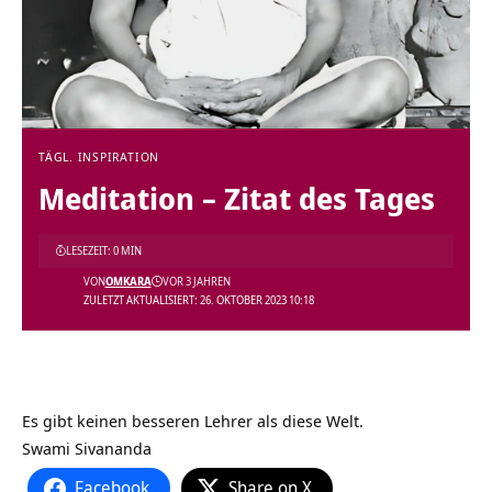
TÄGL. INSPIRATION
Meditation – Zitat des Tages
LESEZEIT: 0 MIN
VON
OMKARA
VOR 3 JAHREN
ZULETZT AKTUALISIERT: 26. OKTOBER 2023 10:18
Es gibt keinen besseren Lehrer als diese Welt.
Swami Sivananda
Facebook
Share on X