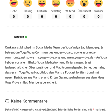
Liebe
Traurig
Fröhlich
Schläfrig
Wütend
Überrascht
Zwinker
0
0
0
0
0
0
0
OMKARA
Omkara ist Mitglied im Social Media Team bei Yoga Vidya Bad Meinberg. Er
betreut die Yoga Vidya Communities
kinder-yoga.cc
sowie
ayurveda-
community.net
sowie
my.yoga-vidya.org
und
mein.yoga-vidya.de
- An Yoga
liebt er vor allem Bhakti-Yoga, Meditation und Kirtansingen. Er ist
leidenschaftlicher Obertonsänger und Maultrommelspieler. So liegt es nahe,
dass er im Yoga Vidya Hauptblog den Mantra Podcast fortführt und mit
neuen Beiträgen aus Mantra- und Kirtan Gesangsaufnahmen aus dem Haus
Yoga Vidya in Bad Meinberg bereichert.
Keine Kommentare
Deine E-Mail-Adresse wird nicht veröffentlicht.
Erforderliche Felder sind mit
*
markiert.