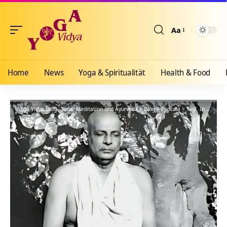
Aa
Größenänderun
Home
News
Yoga & Spiritualität
Health & Food
Yoga Vidya Blog - Yoga, Meditation und Ayurveda
>
Blog
>
Podcast
>
Tägl. Inspiration