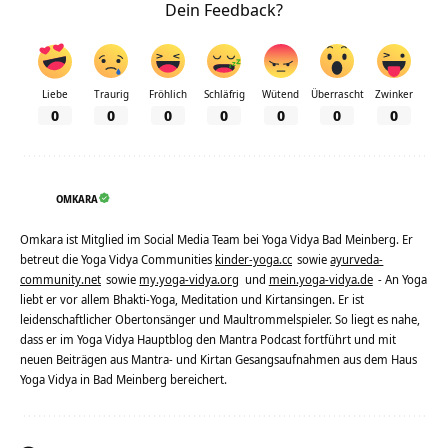
Dein Feedback?
Liebe
Traurig
Fröhlich
Schläfrig
Wütend
Überrascht
Zwinker
0
0
0
0
0
0
0
OMKARA
Omkara ist Mitglied im Social Media Team bei Yoga Vidya Bad Meinberg. Er
betreut die Yoga Vidya Communities
kinder-yoga.cc
sowie
ayurveda-
community.net
sowie
my.yoga-vidya.org
und
mein.yoga-vidya.de
- An Yoga
liebt er vor allem Bhakti-Yoga, Meditation und Kirtansingen. Er ist
leidenschaftlicher Obertonsänger und Maultrommelspieler. So liegt es nahe,
dass er im Yoga Vidya Hauptblog den Mantra Podcast fortführt und mit
neuen Beiträgen aus Mantra- und Kirtan Gesangsaufnahmen aus dem Haus
Yoga Vidya in Bad Meinberg bereichert.