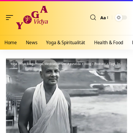
Aa
Größenänderun
Home
News
Yoga & Spiritualität
Health & Food
Yoga Vidya Blog - Yoga, Meditation und Ayurveda
>
Blog
>
Podcast
>
Tägl. Inspiration