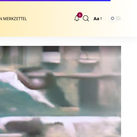
6
Aa
N MERKZETTEL
Größenänderung