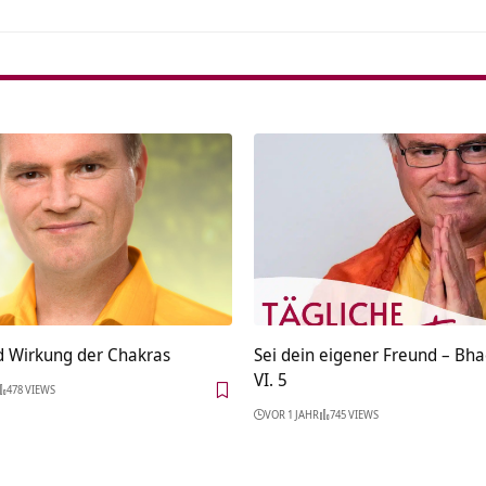
d Wirkung der Chakras
Sei dein eigener Freund – Bh
VI. 5
478 VIEWS
VOR 1 JAHR
745 VIEWS