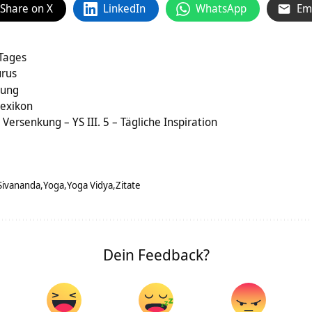
Share on X
LinkedIn
WhatsApp
Em
 Tages
urus
sung
Lexikon
ersenkung – YS III. 5 – Tägliche Inspiration
Sivananda
Yoga
Yoga Vidya
Zitate
Dein Feedback?