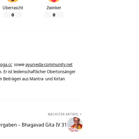
Überrascht
Zwinker
0
0
yoga.cc
sowie
ayurveda-community.net
. Er ist leidenschaftlicher Obertonsänger
n Beiträgen aus Mantra- und Kirtan
NÄCHSTER ARTIKEL
ergaben – Bhagavad Gita IV 31