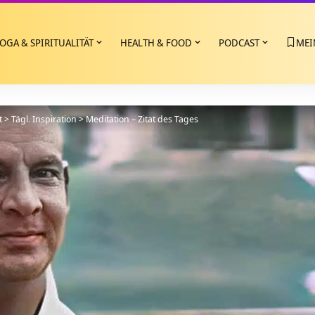
OGA & SPIRITUALITÄT
HEALTH & FOOD
PODCAST
MEI
t
>
Tägl. Inspiration
>
Meditation – Zitat des Tages