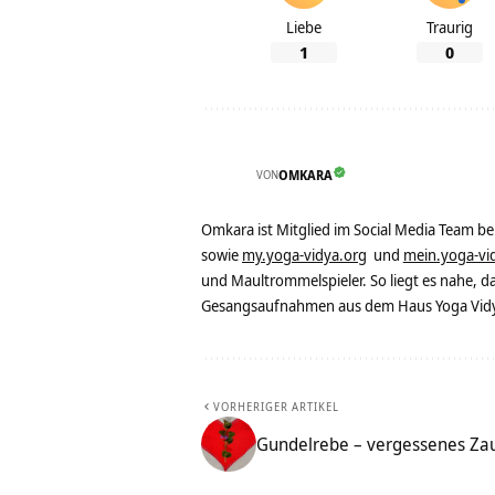
Liebe
Traurig
1
0
VON
OMKARA
Omkara ist Mitglied im Social Media Team b
sowie
my.yoga-vidya.org
und
mein.yoga-vi
und Maultrommelspieler. So liegt es nahe, 
Gesangsaufnahmen aus dem Haus Yoga Vidya
VORHERIGER ARTIKEL
Gundelrebe – vergessenes Za