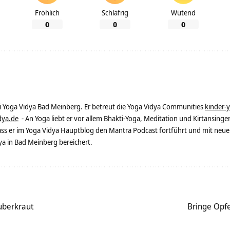
Fröhlich
Schläfrig
Wütend
0
0
0
ei Yoga Vidya Bad Meinberg. Er betreut die Yoga Vidya Communities
kinder-
dya.de
- An Yoga liebt er vor allem Bhakti-Yoga, Meditation und Kirtansingen
dass er im Yoga Vidya Hauptblog den Mantra Podcast fortführt und mit neue
 in Bad Meinberg bereichert.
uberkraut
Bringe Opf