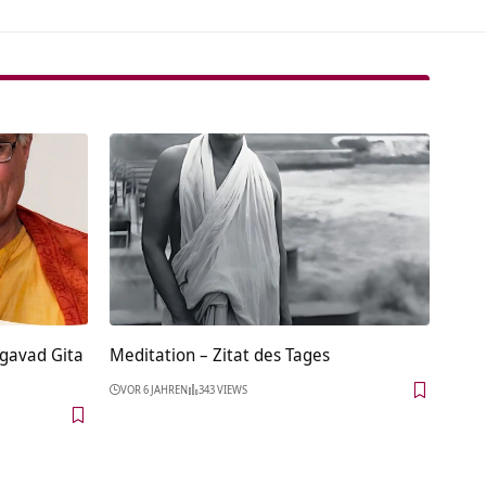
agavad Gita
Meditation – Zitat des Tages
VOR 6 JAHREN
343 VIEWS