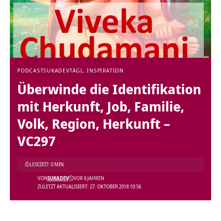
PODCAST
SUKADEV
TÄGL. INSPIRATION
Überwinde die Identifikation
mit Herkunft, Job, Familie,
Volk, Region, Herkunft –
VC297
LESEZEIT: 0 MIN
VON
SUKADEV
VOR 8 JAHREN
ZULETZT AKTUALISIERT: 27. OKTOBER 2018 10:56