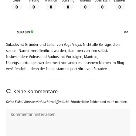
Liebe
Traurig
Fröhlich
Schläfrig
Wütend
Überrascht
Zwinker
0
0
0
0
0
0
0
SUKADEV
Sukadev ist Gründer und Leiter von Yoga Vidya. Nicht alle Beiräge, die in
seinem Namen veröffentlicht werden, stammen von ihm selbst.
Insbesondere Videos und Audios mit Vorträgen, Mantras,
Übungsanleitungen werden meist von anderen in seinem Namen im Blog
veröffentlicht - denn der Inhalt stammt ja letztlich von Sukadev
Keine Kommentare
Deine E-Mail-Adresse wird nicht veröffentlicht.
Erforderliche Felder sind mit
*
markiert.