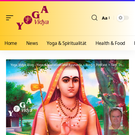
Aa
Größenänderun
Home
News
Yoga & Spiritualität
Health & Food
Yoga Vidya Blog - Yoga, Meditation und Ayurveda
>
Blog
>
Podcast
>
Tägl. Inspiration