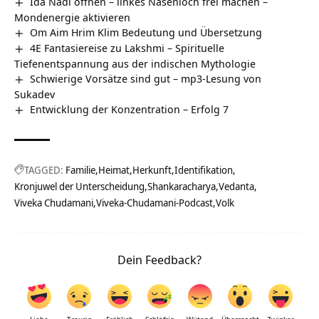
Ida Nadi öffnen – linkes Nasenloch frei machen –
Mondenergie aktivieren
Om Aim Hrim Klim Bedeutung und Übersetzung
4E Fantasiereise zu Lakshmi – Spirituelle
Tiefenentspannung aus der indischen Mythologie
Schwierige Vorsätze sind gut – mp3-Lesung von
Sukadev
Entwicklung der Konzentration – Erfolg 7
TAGGED:
Familie
Heimat
Herkunft
Identifikation
Kronjuwel der Unterscheidung
Shankaracharya
Vedanta
Viveka Chudamani
Viveka-Chudamani-Podcast
Volk
Dein Feedback?