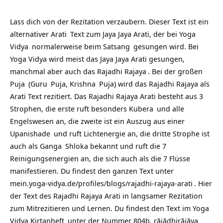
Lass dich von der Rezitation verzaubern. Dieser Text ist ein
alternativer
Arati
Text zum Jaya Jaya Arati, der bei
Yoga
Vidya
normalerweise beim
Satsang
gesungen wird. Bei
Yoga Vidya wird meist das Jaya Jaya Arati gesungen,
manchmal aber auch das
Rajadhi Rajaya
. Bei der großen
Puja
(
Guru
Puja,
Krishna
Puja) wird das Rajadhi Rajaya als
Arati Text rezitiert. Das Rajadhi Rajaya Arati besteht aus 3
Strophen, die erste ruft besonders
Kubera
und alle
Engelswesen an, die zweite ist ein Auszug aus einer
Upanishade
und ruft Lichtenergie an, die dritte Strophe ist
auch als
Ganga
Shloka bekannt und ruft die 7
Reinigungsenergien an, die sich auch als die 7 Flüsse
manifestieren. Du findest den ganzen Text unter
mein.yoga-vidya.de/profiles/blogs/rajadhi-rajaya-arati
. Hier
der Text des Rajadhi Rajaya Arati in langsamer Rezitation
zum Mitrezitieren und Lernen. Du findest den Text im
Yoga
Vidya Kirtanheft
unter der Nummer 804b. rājādhirājāya