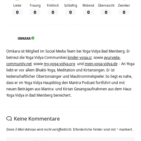
Liebe
Traurig
Fröhlich
Schläfrig
Wütend
Überrascht
Zwinker
0
0
0
0
0
0
0
OMKARA
Omkara ist Mitglied im Social Media Team bei Yoga Vidya Bad Meinberg. Er
betreut die Yoga Vidya Communities
kinder-yoga.cc
sowie
ayurveda-
community.net
sowie
my.yoga-vidya.org
und
mein.yoga-vidya.de
- An Yoga
liebt er vor allem Bhakti-Yoga, Meditation und Kirtansingen. Er ist
leidenschaftlicher Obertonsänger und Maultrommelspieler. So liegt es nahe,
dass er im Yoga Vidya Hauptblog den Mantra Podcast fortführt und mit
neuen Beiträgen aus Mantra- und Kirtan Gesangsaufnahmen aus dem Haus
Yoga Vidya in Bad Meinberg bereichert.
Keine Kommentare
Deine E-Mail-Adresse wird nicht veröffentlicht.
Erforderliche Felder sind mit
*
markiert.