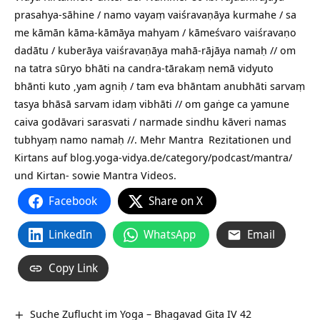
prasahya-sāhine / namo vayaṃ vaiśravaṇāya kurmahe / sa
me kāmān kāma-kāmāya mahyam / kāmeśvaro vaiśravaṇo
dadātu / kuberāya vaiśravaṇāya mahā-rājāya namaḥ // om
na tatra sūryo bhāti na candra-tārakaṃ nemā vidyuto
bhānti kuto ‚yam agniḥ / tam eva bhāntam anubhāti sarvaṃ
tasya bhāsā sarvam idaṃ vibhāti // om gaṅge ca yamune
caiva godāvari sarasvati / narmade sindhu kāveri namas
tubhyaṃ namo namaḥ //. Mehr
Mantra
Rezitationen und
Kirtans auf
blog.yoga-vidya.de/category/podcast/mantra/
und Kirtan- sowie Mantra Videos.
Facebook
Share on X
LinkedIn
WhatsApp
Email
Copy Link
Suche Zuflucht im Yoga – Bhagavad Gita IV 42