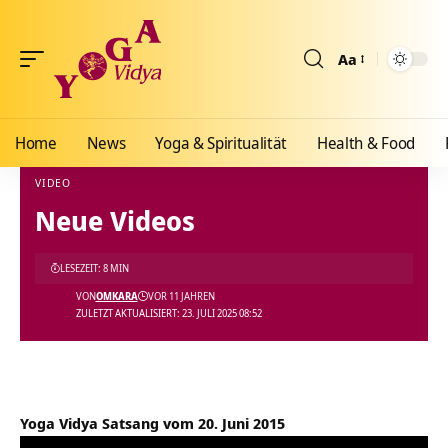
Aa
Größenänderun
Home
News
Yoga & Spiritualität
Health & Food
VIDEO
Neue Videos
Yoga Vidya Blog - Yoga, Meditation und Ayurveda
>
Blog
>
Videos
>
Video
>
Neue Vid
LESEZEIT: 8 MIN
VON
OMKARA
VOR 11 JAHREN
ZULETZT AKTUALISIERT: 23. JULI 2025 08:52
Yoga Vidya Satsang vom 20. Juni 2015