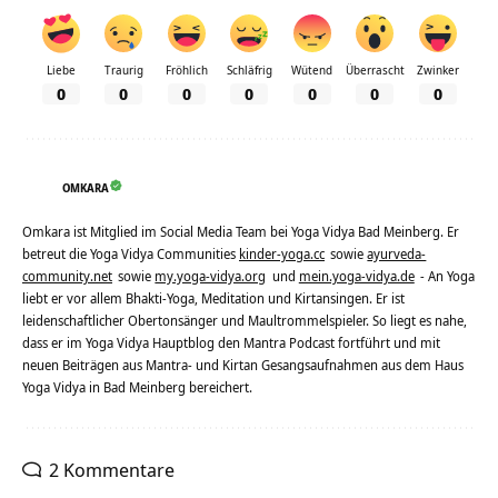
Liebe
Traurig
Fröhlich
Schläfrig
Wütend
Überrascht
Zwinker
0
0
0
0
0
0
0
OMKARA
Omkara ist Mitglied im Social Media Team bei Yoga Vidya Bad Meinberg. Er
betreut die Yoga Vidya Communities
kinder-yoga.cc
sowie
ayurveda-
community.net
sowie
my.yoga-vidya.org
und
mein.yoga-vidya.de
- An Yoga
liebt er vor allem Bhakti-Yoga, Meditation und Kirtansingen. Er ist
leidenschaftlicher Obertonsänger und Maultrommelspieler. So liegt es nahe,
dass er im Yoga Vidya Hauptblog den Mantra Podcast fortführt und mit
neuen Beiträgen aus Mantra- und Kirtan Gesangsaufnahmen aus dem Haus
Yoga Vidya in Bad Meinberg bereichert.
2 Kommentare