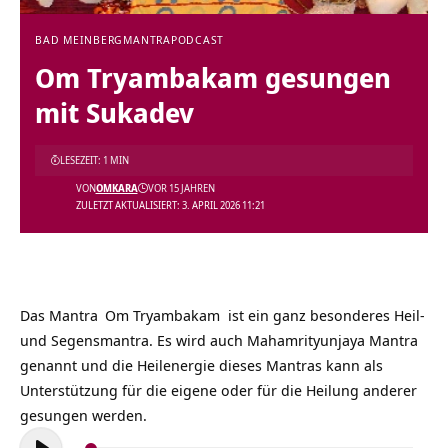
BAD MEINBERG
MANTRA
PODCAST
Om Tryambakam gesungen
mit Sukadev
LESEZEIT: 1 MIN
VON
OMKARA
VOR 15 JAHREN
ZULETZT AKTUALISIERT: 3. APRIL 2026 11:21
Das
Mantra
Om Tryambakam ist ein ganz besonderes Heil-
und Segensmantra. Es wird auch Mahamrityunjaya Mantra
genannt und die Heilenergie dieses Mantras kann als
Unterstützung für die eigene oder für die Heilung anderer
gesungen werden.
Audio-