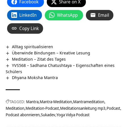
Facebook
Share on X
LinkedIn
WhatsApp
Email
Copy Link
Alltag spiritualisieren
Überwinde Bindungen – Kreative Lesung
Meditation – Zitat des Tages
YVS568 – Sadhana Chatushtaya – Eigenschaften eines
Schülers
Dhyana Moksha Mantra
TAGGED:
Mantra
Mantra-Meditation
Mantrameditation
Meditation
Meditation-Podcast
Meditationsanleitung mp3
Podcast
Podcast abonnieren
Sukadev
Yoga Vidya Podcast