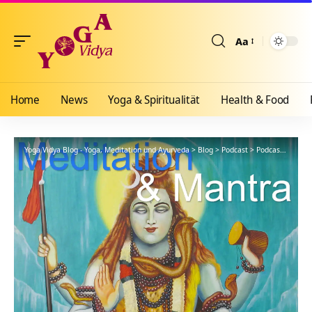
Aa
Größenänderun
Home
News
Yoga & Spiritualität
Health & Food
Yoga Vidya Blog - Yoga, Meditation und Ayurveda
>
Blog
>
Podcast
>
Podcast Kanal: Mantra-Meditation Anleitung Podcast