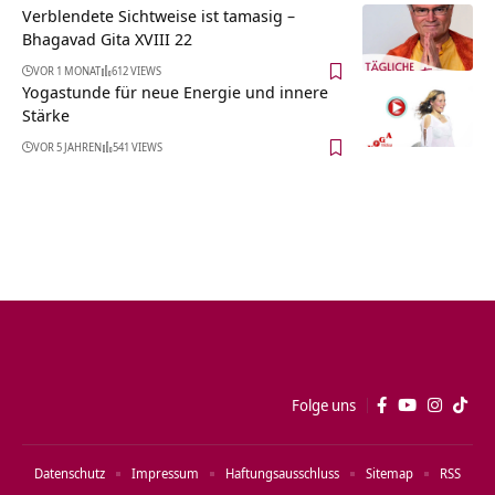
Verblendete Sichtweise ist tamasig –
Bhagavad Gita XVIII 22
VOR 1 MONAT
612 VIEWS
Yogastunde für neue Energie und innere
Stärke
VOR 5 JAHREN
541 VIEWS
Folge uns
Datenschutz
Impressum
Haftungsausschluss
Sitemap
RSS