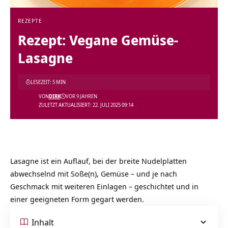
REZEPTE
Rezept: Vegane Gemüse-
Lasagne
LESEZEIT: 5 MIN
VON
DIRK
VOR 9 JAHREN
ZULETZT AKTUALISIERT: 22. JULI 2025 09:14
Lasagne ist ein Auflauf, bei der breite Nudelplatten
abwechselnd mit Soße(n), Gemüse – und je nach
Geschmack mit weiteren Einlagen – geschichtet und in
einer geeigneten Form gegart werden.
Inhalt