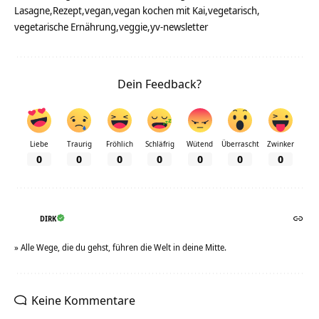
Lasagne
Rezept
vegan
vegan kochen mit Kai
vegetarisch
vegetarische Ernährung
veggie
yv-newsletter
Dein Feedback?
Liebe
Traurig
Fröhlich
Schläfrig
Wütend
Überrascht
Zwinker
0
0
0
0
0
0
0
DIRK
» Alle Wege, die du gehst, führen die Welt in deine Mitte.
Keine Kommentare