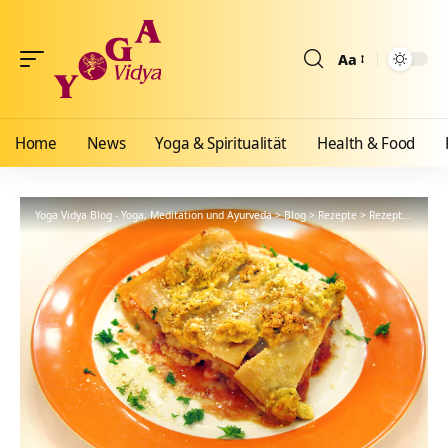
Aa
Größenänderun
Home
News
Yoga & Spiritualität
Health & Food
Yoga Vidya Blog - Yoga, Meditation und Ayurveda
>
Blog
>
Rezepte
>
Rezept: Vegane Gemüse-Lasagne