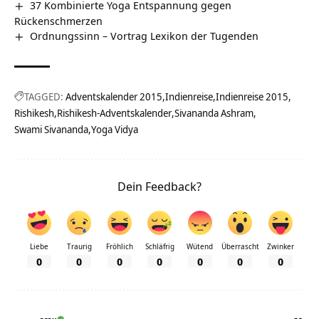
37 Kombinierte Yoga Entspannung gegen
Rückenschmerzen
Ordnungssinn – Vortrag Lexikon der Tugenden
TAGGED:
Adventskalender 2015
Indienreise
Indienreise 2015
Rishikesh
Rishikesh-Adventskalender
Sivananda Ashram
Swami Sivananda
Yoga Vidya
Dein Feedback?
Liebe
Traurig
Fröhlich
Schläfrig
Wütend
Überrascht
Zwinker
0
0
0
0
0
0
0