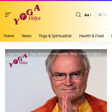
Aa
Größenänderun
Home
News
Yoga & Spiritualität
Health & Food
Yoga Vidya Blog - Yoga, Meditation und Ayurveda
>
Blog
>
Podcast
>
Tägl. Inspiration