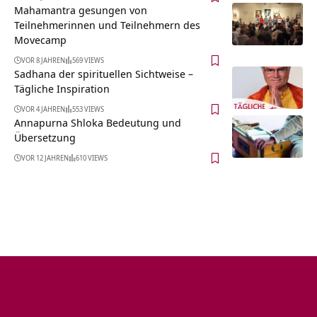
Mahamantra gesungen von
Teilnehmerinnen und Teilnehmern des
Movecamp
VOR 8 JAHREN
569 VIEWS
Sadhana der spirituellen Sichtweise –
Tägliche Inspiration
VOR 4 JAHREN
553 VIEWS
Annapurna Shloka Bedeutung und
Übersetzung
VOR 12 JAHREN
610 VIEWS