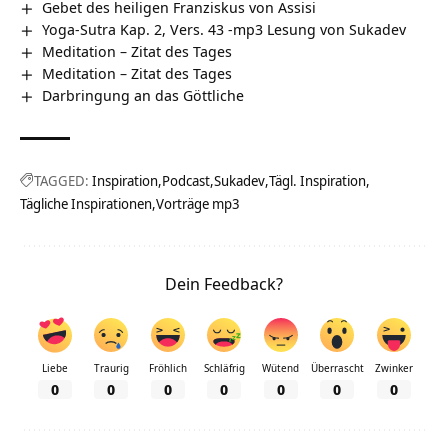
Gebet des heiligen Franziskus von Assisi
Yoga-Sutra Kap. 2, Vers. 43 -mp3 Lesung von Sukadev
Meditation – Zitat des Tages
Meditation – Zitat des Tages
Darbringung an das Göttliche
TAGGED:
Inspiration
Podcast
Sukadev
Tägl. Inspiration
Tägliche Inspirationen
Vorträge mp3
Dein Feedback?
Liebe
Traurig
Fröhlich
Schläfrig
Wütend
Überrascht
Zwinker
0
0
0
0
0
0
0