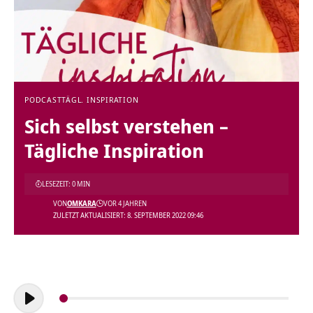
PODCAST
TÄGL. INSPIRATION
Sich selbst verstehen –
Tägliche Inspiration
LESEZEIT: 0 MIN
VON
OMKARA
VOR 4 JAHREN
ZULETZT AKTUALISIERT: 8. SEPTEMBER 2022 09:46
Audio-
Player