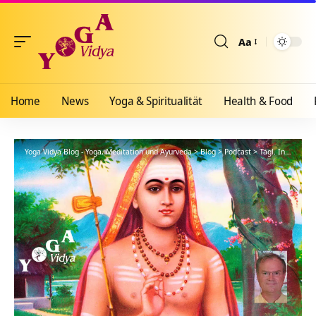
Aa
Größenänderun
Home
News
Yoga & Spiritualität
Health & Food
Yoga Vidya Blog - Yoga, Meditation und Ayurveda
>
Blog
>
Podcast
>
Tägl. Inspiration