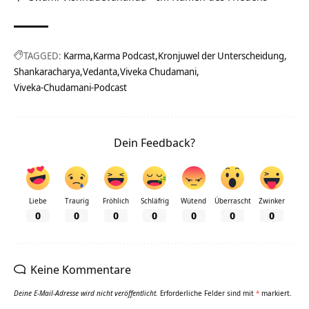
TAGGED:
Karma
Karma Podcast
Kronjuwel der Unterscheidung
Shankaracharya
Vedanta
Viveka Chudamani
Viveka-Chudamani-Podcast
Dein Feedback?
Liebe
Traurig
Fröhlich
Schläfrig
Wütend
Überrascht
Zwinker
0
0
0
0
0
0
0
Keine Kommentare
Deine E-Mail-Adresse wird nicht veröffentlicht.
Erforderliche Felder sind mit
*
markiert.