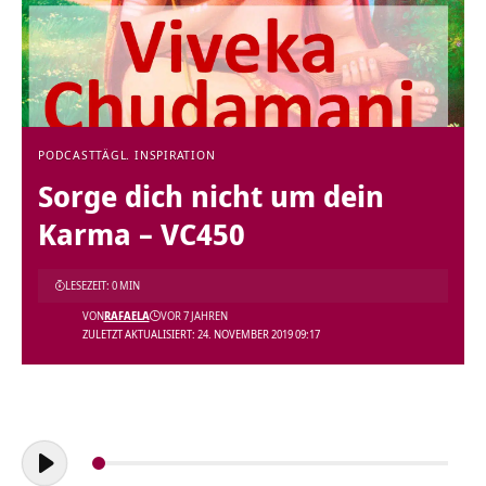
PODCAST
TÄGL. INSPIRATION
Sorge dich nicht um dein
Karma – VC450
LESEZEIT: 0 MIN
VON
RAFAELA
VOR 7 JAHREN
ZULETZT AKTUALISIERT: 24. NOVEMBER 2019 09:17
Audio-
Player