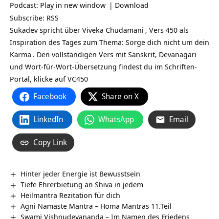
Podcast:
Play in new window
|
Download
Subscribe:
RSS
Sukadev spricht über
Viveka Chudamani
, Vers 450 als
Inspiration des Tages zum Thema: Sorge dich nicht um dein
Karma
. Den vollständigen Vers mit Sanskrit, Devanagari
und Wort-für-Wort-Übersetzung findest du im Schriften-
Portal, klicke auf
VC450
Facebook
Share on X
LinkedIn
WhatsApp
Email
Copy Link
Hinter jeder Energie ist Bewusstsein
Tiefe Ehrerbietung an Shiva in jedem
Heilmantra Rezitation für dich
Agni Namaste Mantra – Homa Mantras 11.Teil
Swami Vishnudevananda – Im Namen des Friedens