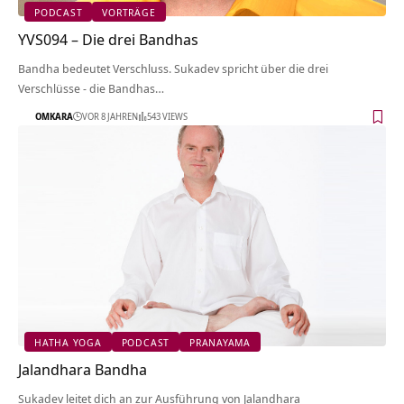
PODCAST
VORTRÄGE
YVS094 – Die drei Bandhas
Bandha bedeutet Verschluss. Sukadev spricht über die drei
Verschlüsse - die Bandhas…
OMKARA
VOR 8 JAHREN
543 VIEWS
HATHA YOGA
PODCAST
PRANAYAMA
Jalandhara Bandha
Sukadev leitet dich an zur Ausführung von Jalandhara