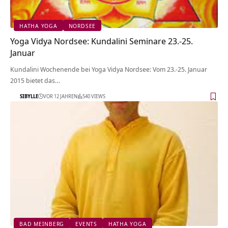
HATHA YOGA
NORDSEE
Yoga Vidya Nordsee: Kundalini Seminare 23.-25.
Januar
Kundalini Wochenende bei Yoga Vidya Nordsee: Vom 23.-25. Januar
2015 bietet das…
SIBYLLE
VOR 12 JAHREN
540 VIEWS
BAD MEINBERG
EVENTS
HATHA YOGA