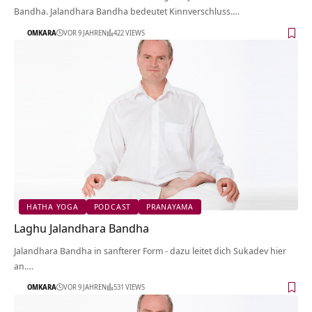
Bandha. Jalandhara Bandha bedeutet Kinnverschluss.…
OMKARA
VOR 9 JAHREN
422 VIEWS
HATHA YOGA
PODCAST
PRANAYAMA
Laghu Jalandhara Bandha
Jalandhara Bandha in sanfterer Form - dazu leitet dich Sukadev hier
an.…
OMKARA
VOR 9 JAHREN
531 VIEWS