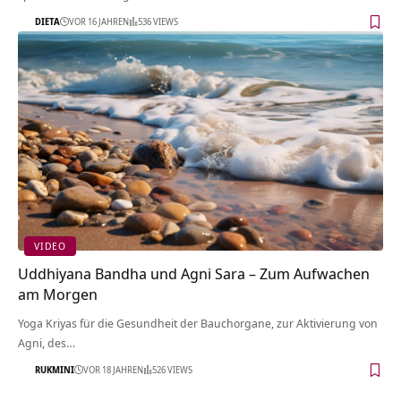
DIETA
VOR 16 JAHREN
536 VIEWS
VIDEO
Uddhiyana Bandha und Agni Sara – Zum Aufwachen
am Morgen
Yoga Kriyas für die Gesundheit der Bauchorgane, zur Aktivierung von
Agni, des…
RUKMINI
VOR 18 JAHREN
526 VIEWS