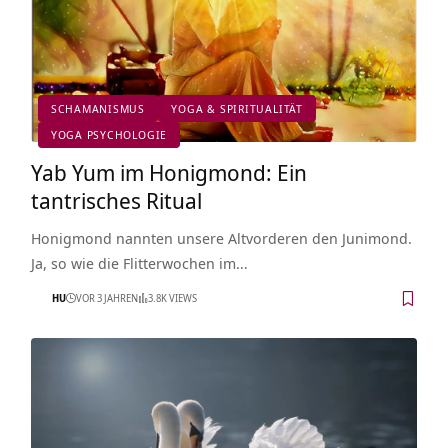
SCHAMANISMUS
YOGA & SPIRITUALITÄT
YOGA PSYCHOLOGIE
Yab Yum im Honigmond: Ein
tantrisches Ritual
Honigmond nannten unsere Altvorderen den Junimond.
Ja, so wie die Flitterwochen im…
HU
VOR 3 JAHREN
3.8K VIEWS