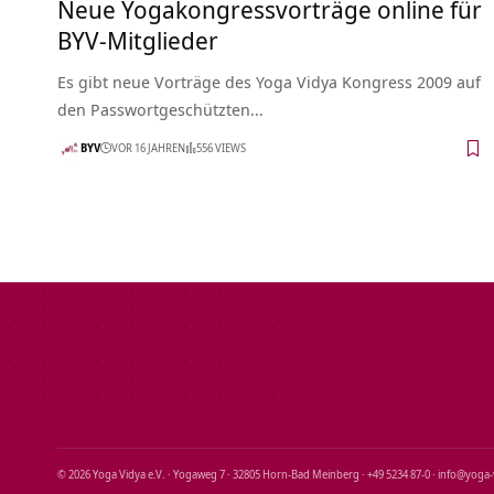
Neue Yogakongressvorträge online für
BYV-Mitglieder
Es gibt neue Vorträge des Yoga Vidya Kongress 2009 auf
den Passwortgeschützten…
BYV
VOR 16 JAHREN
556 VIEWS
© 2026 Yoga Vidya e.V. · Yogaweg 7 · 32805 Horn‑Bad Meinberg · +49 5234 87‑0 · info@yoga