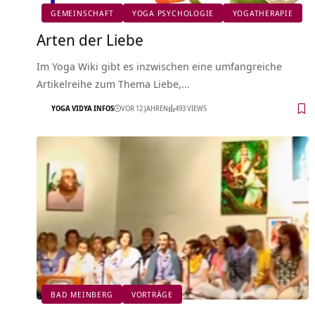
GEMEINSCHAFT
YOGA PSYCHOLOGIE
YOGATHERAPIE
Arten der Liebe
Im Yoga Wiki gibt es inzwischen eine umfangreiche
Artikelreihe zum Thema Liebe,…
YOGA VIDYA INFOS
VOR 12 JAHREN
493 VIEWS
BAD MEINBERG
VORTRÄGE