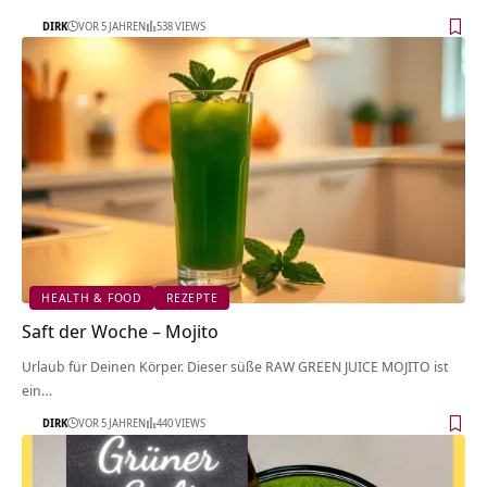
DIRK
VOR 5 JAHREN
538 VIEWS
HEALTH & FOOD
REZEPTE
Saft der Woche – Mojito
Urlaub für Deinen Körper. Dieser süße RAW GREEN JUICE MOJITO ist
ein…
DIRK
VOR 5 JAHREN
440 VIEWS