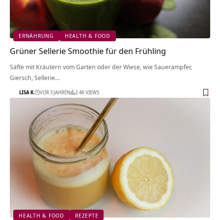
ERNÄHRUNG
HEALTH & FOOD
Grüner Sellerie Smoothie für den Frühling
Säfte mit Kräutern vom Garten oder der Wiese, wie Sauerampfer,
Giersch, Sellerie…
LISA K.
VOR 3 JAHREN
2.4K VIEWS
HEALTH & FOOD
REZEPTE