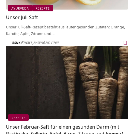
AYURVEDA
REZEPTE
Unser Juli-Saft
Unser Juli-Saft-Rezept besteht aus lauter gesunden Zutaten: Orange,
Karotte, Apfel, Zitrone und…
LISA K.
VOR 7 JAHREN
602 VIEWS
REZEPTE
Unser Februar-Saft für einen gesunden Darm (mit
Pastinake, Sellerie, Apfel, Birne, Zitrone und Ingwer)