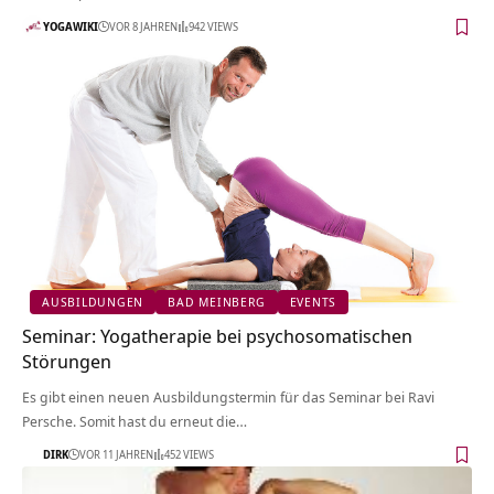
YOGAWIKI
VOR 8 JAHREN
942 VIEWS
AUSBILDUNGEN
BAD MEINBERG
EVENTS
Seminar: Yogatherapie bei psychosomatischen
Störungen
Es gibt einen neuen Ausbildungstermin für das Seminar bei Ravi
Persche. Somit hast du erneut die…
DIRK
VOR 11 JAHREN
452 VIEWS