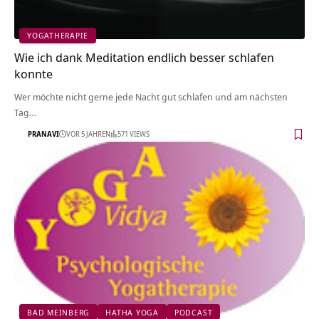
YOGATHERAPIE
Wie ich dank Meditation endlich besser schlafen
konnte
Wer möchte nicht gerne jede Nacht gut schlafen und am nächsten
Tag…
PRANAVI
VOR 5 JAHREN
571 VIEWS
BAD MEINBERG
HATHA YOGA
PODCAST