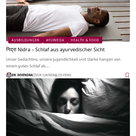
AUSBILDUNGEN
AYURVEDA
HEALTH & FOOD
निद्रा Nidra – Schlaf aus ayurvedischer Sicht
Unser Gedächtnis, unsere Jugendlichkeit und Stärke hängen von
einem guten Schlaf ab.…
DR. DEVENDRA
VOR 3 JAHREN
735 VIEWS