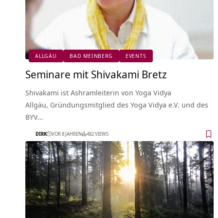
ALLGÄU
BAD MEINBERG
EVENTS
Seminare mit Shivakami Bretz
Shivakami ist Ashramleiterin von Yoga Vidya
Allgäu, Gründungsmitglied des Yoga Vidya e.V. und des
BYV…
DIRK
VOR 8 JAHREN
482 VIEWS