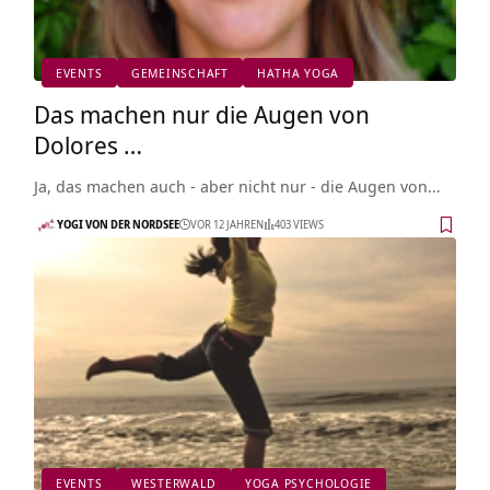
EVENTS
GEMEINSCHAFT
HATHA YOGA
Das machen nur die Augen von
Dolores …
Ja, das machen auch - aber nicht nur - die Augen von…
YOGI VON DER NORDSEE
VOR 12 JAHREN
403 VIEWS
EVENTS
WESTERWALD
YOGA PSYCHOLOGIE