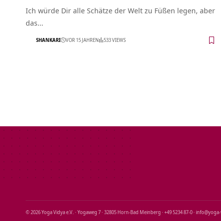
Ich würde Dir alle Schätze der Welt zu Füßen legen, aber
das…
SHANKARI
VOR 15 JAHREN
533 VIEWS
© 2026 Yoga Vidya e.V. · Yogaweg 7 · 32805 Horn‑Bad Meinberg · +49 5234 87‑0 · info@yoga