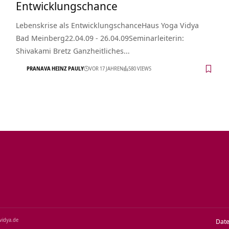
Entwicklungschance
Lebenskrise als EntwicklungschanceHaus Yoga Vidya
Bad Meinberg22.04.09 - 26.04.09Seminarleiterin:
Shivakami Bretz Ganzheitliches…
PRANAVA HEINZ PAULY
VOR 17 JAHREN
580 VIEWS
‑vidya.de
Dat