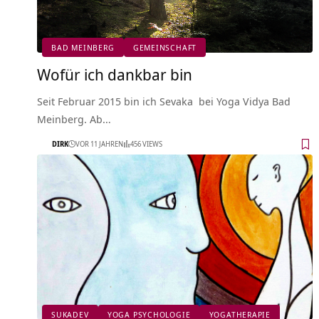
BAD MEINBERG
GEMEINSCHAFT
Wofür ich dankbar bin
Seit Februar 2015 bin ich Sevaka bei Yoga Vidya Bad
Meinberg. Ab…
DIRK
VOR 11 JAHREN
456 VIEWS
SUKADEV
YOGA PSYCHOLOGIE
YOGATHERAPIE