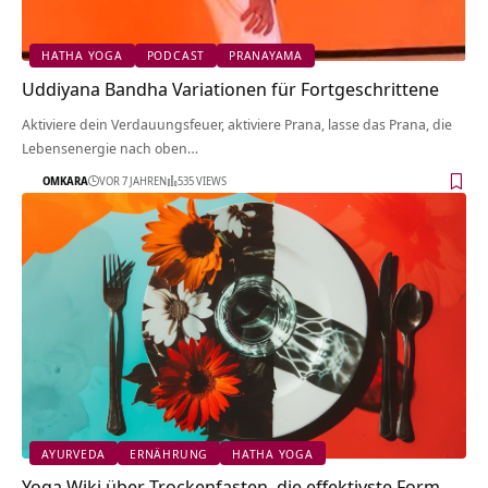
HATHA YOGA
PODCAST
PRANAYAMA
Uddiyana Bandha Variationen für Fortgeschrittene
Aktiviere dein Verdauungsfeuer, aktiviere Prana, lasse das Prana, die
Lebensenergie nach oben…
OMKARA
VOR 7 JAHREN
535 VIEWS
AYURVEDA
ERNÄHRUNG
HATHA YOGA
Yoga Wiki über Trockenfasten, die effektivste Form