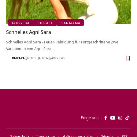
AYURVEDA
PODCAST
PRANAYAMA
Schnelles Agni Sara
Schnelles Agni Sara - Feuer-Reinigung für Fortgeschrittene Zwei
Variationen von Agni Sara…
OMKARA
VOR 13 JAHREN
489 VIEWS
Folge uns
Datenschutz
Impressum
Haftungsausschluss
Sitemap
RSS