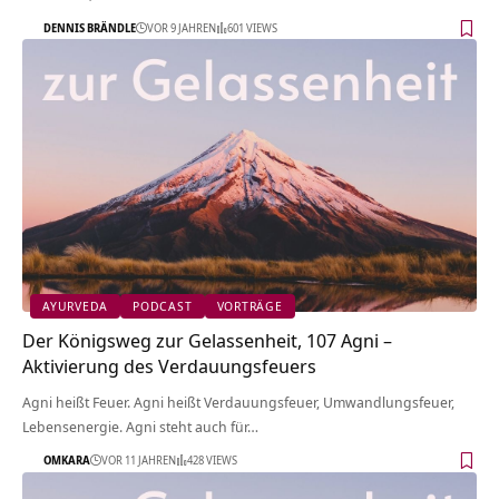
DENNIS BRÄNDLE
VOR 9 JAHREN
601 VIEWS
AYURVEDA
PODCAST
VORTRÄGE
Der Königsweg zur Gelassenheit, 107 Agni –
Aktivierung des Verdauungsfeuers
Agni heißt Feuer. Agni heißt Verdauungsfeuer, Umwandlungsfeuer,
Lebensenergie. Agni steht auch für…
OMKARA
VOR 11 JAHREN
428 VIEWS