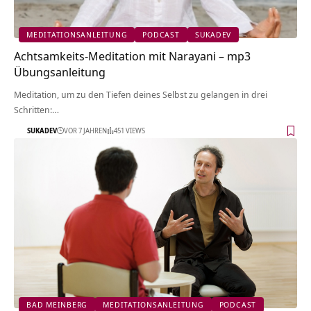
MEDITATIONSANLEITUNG
PODCAST
SUKADEV
Achtsamkeits-Meditation mit Narayani – mp3
Übungsanleitung
Meditation, um zu den Tiefen deines Selbst zu gelangen in drei
Schritten:…
SUKADEV
VOR 7 JAHREN
451 VIEWS
BAD MEINBERG
MEDITATIONSANLEITUNG
PODCAST