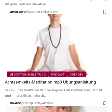
die gute Seele des Shivalaya…
SIMON MEYER
VOR 9 JAHREN
554 VIEWS
MEDITATIONSANLEITUNG
PODCAST
SUKADEV
Achtsamkeits-Meditation mp3 Übungsanleitung
Sakshi-Bhav Meditation Nr. 1 Gelange zu Gelassenheit, Bewusstheit
und innerer Einsicht durch…
SUKADEV
VOR 10 JAHREN
645 VIEWS