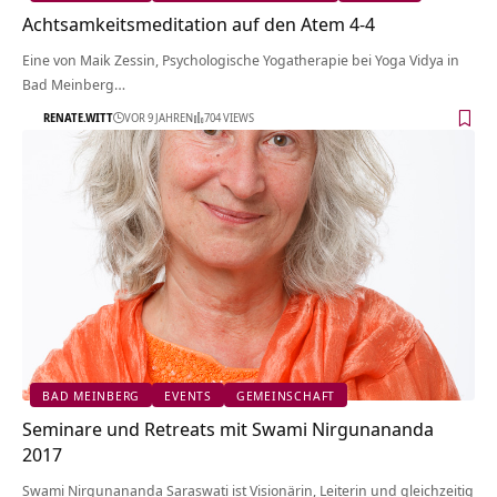
Achtsamkeitsmeditation auf den Atem 4-4
Eine von Maik Zessin, Psychologische Yogatherapie bei Yoga Vidya in
Bad Meinberg…
RENATE.WITT
VOR 9 JAHREN
704 VIEWS
BAD MEINBERG
EVENTS
GEMEINSCHAFT
Seminare und Retreats mit Swami Nirgunananda
2017
Swami Nirgunananda Saraswati ist Visionärin, Leiterin und gleichzeitig