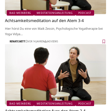
BAD MEINBERG
MEDITATIONSANLEITUNG
PODCAST
Achtsamkeitsmeditation auf den Atem 3-4
Hier hörst Du eine von Maik Zessin, Psychologische Yogatherapie bei
Yoga Vidya…
RENATE.WITT
VOR 14 JAHREN
643 VIEWS
BAD MEINBERG
MEDITATIONSANLEITUNG
PODCAST
Achtsamkeitsmeditation fuer den Atem 2-4