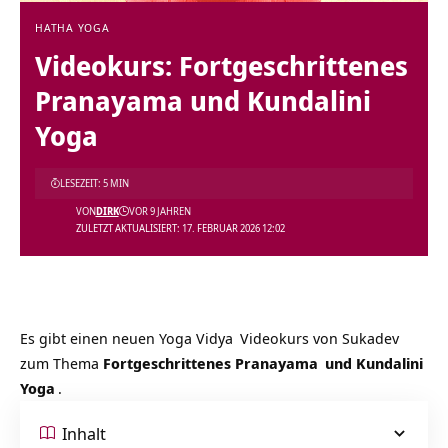
HATHA YOGA
Videokurs: Fortgeschrittenes
Pranayama und Kundalini
Yoga
LESEZEIT: 5 MIN
VON
DIRK
VOR 9 JAHREN
ZULETZT AKTUALISIERT: 17. FEBRUAR 2026 12:02
Es gibt einen neuen
Yoga Vidya
Videokurs von
Sukadev
zum Thema
Fortgeschrittenes
Pranayama
und
Kundalini
Yoga
.
Inhalt