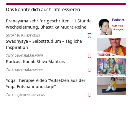
Das könnte dich auch interessieren
Pranayama sehr fortgeschritten – 1 Stunde
Wechselatmung, Bhastrika Mudra-Reihe
VOR 1 JAHR
838 VIEWS
Swadhyaya – Selbststudium – Tägliche
Inspiration
VOR 2 JAHREN
538 VIEWS
Podcast Kanal: Shiva Mantras
VOR 8 JAHREN
628 VIEWS
Yoga Therapie Video “Aufsetzen aus der
Yoga Entspannungslage”
VOR 15 JAHREN
542 VIEWS