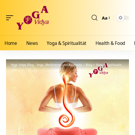
Aa
Größenänderun
Home
News
Yoga & Spiritualität
Health & Food
Yoga Vidya Blog - Yoga, Meditation und Ayurveda
>
Blog
>
Yoga & Spiritualität
>
Hath