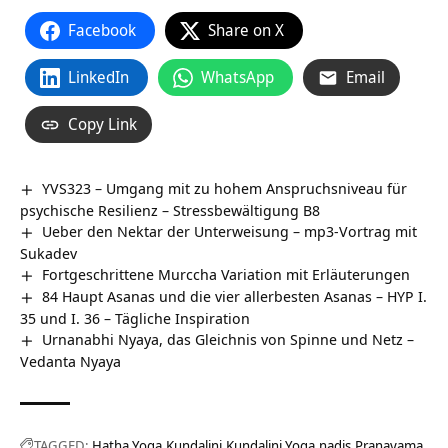
Facebook
Share on X
LinkedIn
WhatsApp
Email
Copy Link
YVS323 – Umgang mit zu hohem Anspruchsniveau für
psychische Resilienz – Stressbewältigung B8
Ueber den Nektar der Unterweisung – mp3-Vortrag mit
Sukadev
Fortgeschrittene Murccha Variation mit Erläuterungen
84 Haupt Asanas und die vier allerbesten Asanas – HYP I.
35 und I. 36 – Tägliche Inspiration
Urnanabhi Nyaya, das Gleichnis von Spinne und Netz –
Vedanta Nyaya
TAGGED:
Hatha Yoga
Kundalini
Kundalini Yoga
nadis
Pranayama