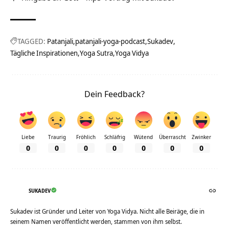
TAGGED:
Patanjali
patanjali-yoga-podcast
Sukadev
Tägliche Inspirationen
Yoga Sutra
Yoga Vidya
Dein Feedback?
Liebe
Traurig
Fröhlich
Schläfrig
Wütend
Überrascht
Zwinker
0
0
0
0
0
0
0
SUKADEV
Sukadev ist Gründer und Leiter von Yoga Vidya. Nicht alle Beiräge, die in
seinem Namen veröffentlicht werden, stammen von ihm selbst.