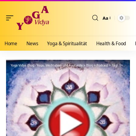
Aa
Größenänderun
Home
News
Yoga & Spiritualität
Health & Food
Yoga Vidya Blog - Yoga, Meditation und Ayurveda
>
Blog
>
Podcast
>
Tägl. Inspiration