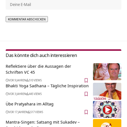
Alternative:
Das könnte dich auch interessieren
Reflektiere über die Aussagen der
Schriften VC 45
VOR 9 JAHREN
510 VIEWS
Bhakti Yoga Sadhana – Tägliche Inspiration
VOR 3 JAHREN
445 VIEWS
Übe Pratyahara im Alltag
VOR 17 JAHREN
517 VIEWS
Mantra-Singen: Satsang mit Sukadev –