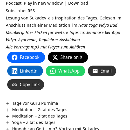
Podcast:
Play in new window
|
Download
Subscribe:
RSS
Lesung von
Sukadev
als Inspiration des Tages. Gelesen im
Anschluss nach einer
Meditation
im
Haus Yoga Vidya Bad
Meinberg.
Hier klicken für weitere Infos zu: Seminare bei Yoga
Vidya,
Ayurveda
,
Yogalehrer Ausbildung
Alle Vortrags mp3 mit Player zum Anhören
Facebook
Share on X
LinkedIn
WhatsApp
Email
Copy Link
Tage vor Guru Purnima
Meditation – Zitat des Tages
Meditation – Zitat des Tages
Yoga – Zitat des Tages
Hingabe an Gott – mp3-Vortrag mit Sukadev