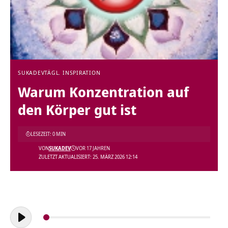
SUKADEV
TÄGL. INSPIRATION
Warum Konzentration auf
den Körper gut ist
LESEZEIT: 0 MIN
VON
SUKADEV
VOR 17 JAHREN
ZULETZT AKTUALISIERT: 25. MÄRZ 2026 12:14
Audio-
Player