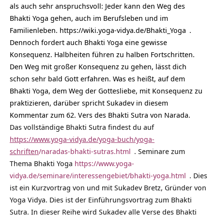
als auch sehr anspruchsvoll: Jeder kann den Weg des
Bhakti Yoga gehen, auch im Berufsleben und im
Familienleben.
https://wiki.yoga-vidya.de/Bhakti_Yoga
.
Dennoch fordert auch Bhakti Yoga eine gewisse
Konsequenz. Halbheiten führen zu halben Fortschritten.
Den Weg mit großer Konsequenz zu gehen, lässt dich
schon sehr bald Gott erfahren. Was es heißt, auf dem
Bhakti Yoga, dem Weg der Gottesliebe, mit Konsequenz zu
praktizieren, darüber spricht Sukadev in diesem
Kommentar zum 62. Vers des Bhakti Sutra von Narada.
Das vollständige Bhakti Sutra findest du auf
https://www.yoga-vidya.de/yoga-buch/yoga-
schriften
/naradas-bhakti-sutras.html
. Seminare zum
Thema Bhakti Yoga
https://www.yoga-
vidya.de/seminare/interessengebiet/bhakti-yoga.html
. Dies
ist ein Kurzvortrag von und mit Sukadev Bretz, Gründer von
Yoga Vidya. Dies ist der Einführungsvortrag zum Bhakti
Sutra. In dieser Reihe wird Sukadev alle Verse des Bhakti