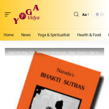
Aa
Größenänderun
Home
News
Yoga & Spiritualität
Health & Food
Yoga Vidya Blog - Yoga, Meditation und Ayurveda
>
Blog
>
Podcast
>
Tägl. Inspiration