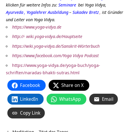
klicken für weitere Infos zu:
Seminare
bei Yoga Vidya,
Ayurveda
,
Yogalehrer Ausbildung
–
Sukadev Bretz
,
ist Gründer
und Leiter von Yoga Vidya.
https://www.yoga-vidya.de
http://- wiki.yoga-vidya.de/Hauptseite
https://wiki.yoga-vidya.de/Sanskrit-Wörterbuch
https://www.facebook.com/Yoga Vidya Podcast
https://www.yoga-vidya.de/yoga-buch/yoga-
schriften/naradas-bhakti-sutras.html
Facebook
Share on X
LinkedIn
WhatsApp
Email
Copy Link
Meditation – Zitat des Tages