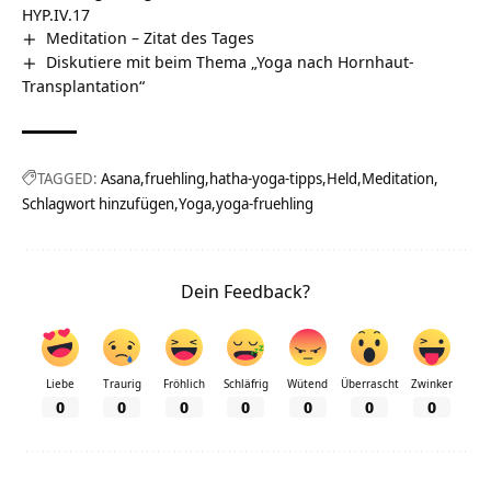
HYP.IV.17
Meditation – Zitat des Tages
Diskutiere mit beim Thema „Yoga nach Hornhaut-
Transplantation“
TAGGED:
Asana
fruehling
hatha-yoga-tipps
Held
Meditation
Schlagwort hinzufügen
Yoga
yoga-fruehling
Dein Feedback?
Liebe
Traurig
Fröhlich
Schläfrig
Wütend
Überrascht
Zwinker
0
0
0
0
0
0
0