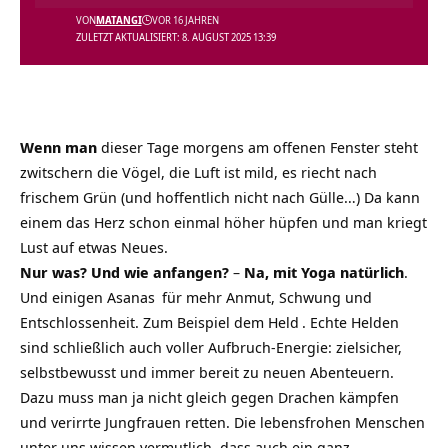
VON
MATANGI
VOR 16 JAHREN
ZULETZT AKTUALISIERT: 8. AUGUST 2025 13:39
Wenn man
dieser Tage morgens am offenen Fenster steht
zwitschern die Vögel, die Luft ist mild, es riecht nach
frischem Grün (und hoffentlich nicht nach Gülle…) Da kann
einem das Herz schon einmal höher hüpfen und man kriegt
Lust auf etwas Neues.
Nur was? Und wie anfangen?
–
Na, mit Yoga natürlich
.
Und einigen
Asanas
für mehr Anmut, Schwung und
Entschlossenheit. Zum Beispiel dem
Held
. Echte Helden
sind schließlich auch voller Aufbruch-Energie: zielsicher,
selbstbewusst und immer bereit zu neuen Abenteuern.
Dazu muss man ja nicht gleich gegen Drachen kämpfen
und verirrte Jungfrauen retten. Die lebensfrohen Menschen
unter uns wissen vermutlich, dass auch ein ganz