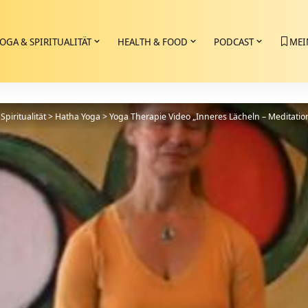
OGA & SPIRITUALITÄT
HEALTH & FOOD
PODCAST
MEI
Spiritualität
>
Hatha Yoga
>
Yoga Therapie Video „Inneres Lächeln – Meditati