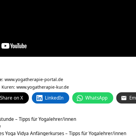
ie:
www.yogatherapie-portal.de
e Kuren: www.yogatherapie-kur.de
Share on X
LinkedIn
WhatsApp
Em
tunde – Tipps für Yogalehrer/innen
e
es Yoga Vidya Anfängerkurses – Tipps für Yogalehrer/innen