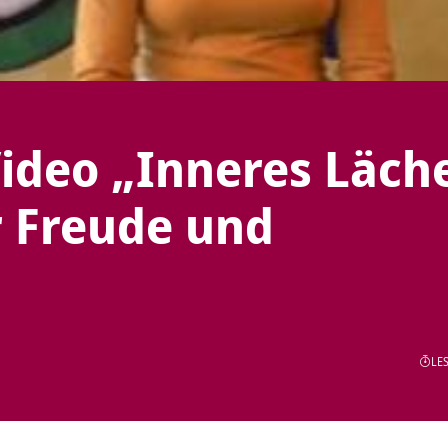
ideo „Inneres Läch
r Freude und
LES