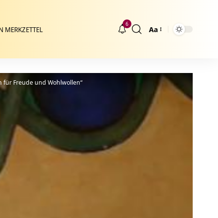
6
Aa
N MERKZETTEL
Größenänderung
on für Freude und Wohlwollen“