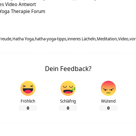
 es Video Antwort
 Yoga Therapie Forum
Freude
Hatha Yoga
hatha-yoga-tipps
inneres Lächeln
Meditation
Video
vor
Dein Feedback?
Fröhlich
Schläfrig
Wütend
0
0
0