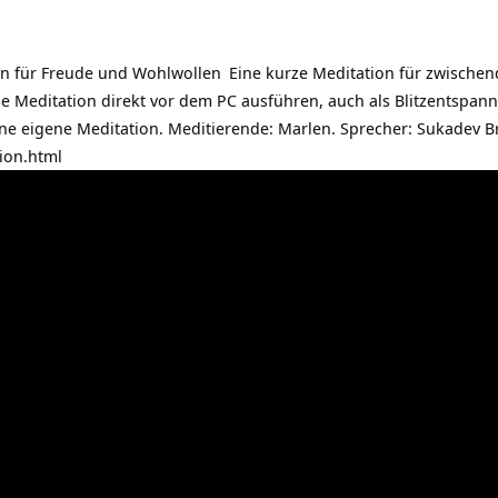
on für Freude und Wohlwollen
Eine kurze Meditation für zwischen
e Meditation direkt vor dem PC ausführen, auch als Blitzentspa
ine eigene Meditation. Meditierende: Marlen. Sprecher: Sukadev B
ion.html