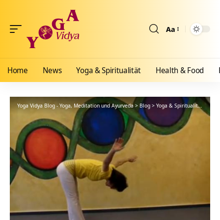
Aa
Größenänderun
Home
News
Yoga & Spiritualität
Health & Food
Yoga Vidya Blog - Yoga, Meditation und Ayurveda
>
Blog
>
Yoga & Spiritualität
>
Hath