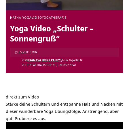
HATHA YOGA
VIDEO
YOGATHERAPIE
Yoga Video „Schulter –
Sonnengruß“
LESEZEIT: 0 MIN
VON
PRANAVA HEINZ PAULY
VOR 16 JAHREN
ZULETZT AKTUALISIERT: 28. JUNI 2022 20:41
direkt zum Video
Stärke deine Schultern und entspanne Hals und Nacken mit
dieser wunderbare Yoga Übungsfolge. Anstrengend, aber
gut! Probiere es aus.