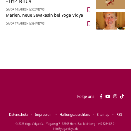
– HYP Teil I.4
VOR 14 JAHREN
552 VIEWS
Marlen, neue Sevakasin bei Yoga Vidya
VOR 17 JAHREN
594 VIEWS
Folge uns
Datenschutz
Impressum
Haftungsausschluss
Sitemap
RSS
© 2026 Yoga Vidya e.V. · Yogaweg 7 · 32805 Horn‑Bad Meinberg · +49 5234 87‑0 ·
info@yoga‑vidya.de