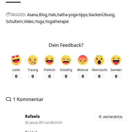
TAGGED:
Asana
Blog
Hals
hatha-yoga-tipps
NackenÜbung
Schultern
Video
Yoga
Yogatherapie
Dein Feedback?
Liebe
Traurig
Fröhlich
Schläfrig
Wütend
Überrascht
Zwinker
0
0
0
0
0
0
0
1 Kommentar
Rafaela
ANTWORTEN
30. Januar 2011 um 09:53 Uhr