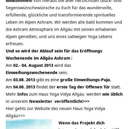
willkommen!
Von hieraus die aller herzlichsten Glück- und
Segenswünschewünsche zu Euch für das wundervolle,
erfüllende, glückliche und transformierende spirituelles
Leben im Alpen Ashram. Wir werden alle bald kommen und
die Ashram Atmosphäre im Allgäu mit seinen erhabenen
Alpen genießen, und uns eines sattwigen Yoga Lebens
erfreuen.
Und so wird der Ablauf sein für das Eröffnungs
Wochenende im
Allgäu Ashram
:
Am
02.- 04. August
2013
wird das
Einweihungswochenende
sein.
Am
03.08.
2013
gibt es eine
große Einweihungs-Puja.
Am
04.08. 2013
findet der
erste Tag der Offenen Tür
statt.
Mehr
Infos
zum
Haus Yoga Vidya Allgäu
werden
wie üblich
in unserem
Newsletter
veröffentlicht>>>
Hier gehts zur Website des neuen
Haus Yoga Vidya
Allgäu>>>
Wenn das Projekt dich