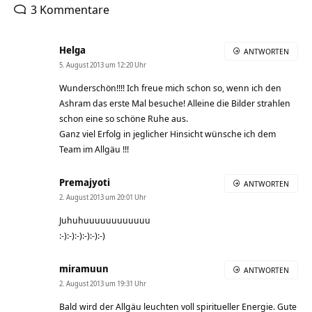
3 Kommentare
Helga
ANTWORTEN
5. August 2013 um 12:20 Uhr
Wunderschön!!!! Ich freue mich schon so, wenn ich den
Ashram das erste Mal besuche! Alleine die Bilder strahlen
schon eine so schöne Ruhe aus.
Ganz viel Erfolg in jeglicher Hinsicht wünsche ich dem
Team im Allgäu !!!
Premajyoti
ANTWORTEN
2. August 2013 um 20:01 Uhr
Juhuhuuuuuuuuuuuu
:-):-):-):-):-):-)
miramuun
ANTWORTEN
2. August 2013 um 19:31 Uhr
Bald wird der Allgäu leuchten voll spiritueller Energie. Gute