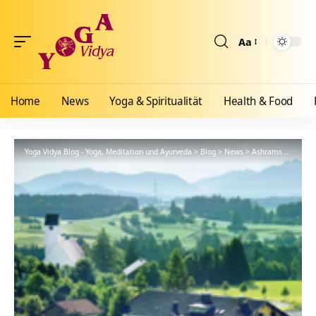
Aa
Größenänderun
Home
News
Yoga & Spiritualität
Health & Food
Yoga Vidya Blog - Yoga, Meditation und Ayurveda
>
Blog
>
News
>
Ashrams
>
Allgäu