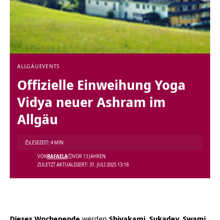
ALLGÄU
EVENTS
Offizielle Einweihung Yoga
Vidya neuer Ashram im
Allgäu
LESEZEIT: 4 MIN
VON
RAFAELA
VOR 13 JAHREN
ZULETZT AKTUALISIERT: 31. JULI 2025 13:18
Dieses Wochenende
werden
Shivakami, Sukadev, Swami