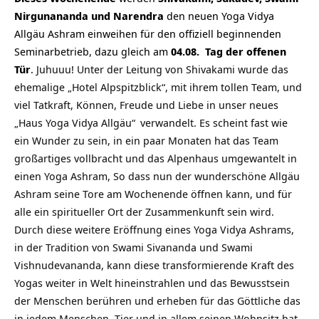
Nirgunananda und Narendra
den neuen Yoga Vidya
Allgäu Ashram einweihen für den offiziell beginnenden
Seminarbetrieb, dazu gleich am
04.08.
Tag der offenen
Tür
.
Juhuuu! Unter der Leitung von Shivakami wurde das
ehemalige „Hotel Alpspitzblick“, mit ihrem tollen Team, und
viel Tatkraft, Können, Freude und Liebe in unser neues
„Haus Yoga Vidya Allgäu“
verwandelt. Es scheint fast wie
ein Wunder zu sein, in ein paar Monaten hat das Team
großartiges vollbracht und das Alpenhaus umgewantelt in
einen Yoga Ashram, So dass nun der wunderschöne Allgäu
Ashram seine Tore am Wochenende öffnen kann, und für
alle ein spiritueller Ort der Zusammenkunft sein wird.
Durch diese weitere Eröffnung eines Yoga Vidya Ashrams,
in der Tradition von Swami Sivananda und Swami
Vishnudevananda, kann diese transformierende Kraft des
Yogas weiter in Welt hineinstrahlen und das Bewusstsein
der Menschen berühren und erheben für das Göttliche das
in jedem Menschen, Tier und in allem seinen Wohnsitz hat.