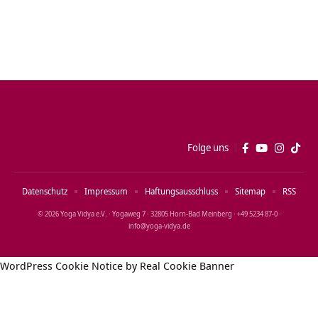
Folge uns
Datenschutz
Impressum
Haftungsausschluss
Sitemap
RSS
© 2026 Yoga Vidya e.V. · Yogaweg 7 · 32805 Horn‑Bad Meinberg · +49 5234 87‑0 ·
info@yoga‑vidya.de
WordPress Cookie Notice by Real Cookie Banner