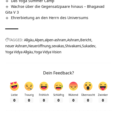
Das Yoga Summer Camp
Wachse über die Gegensatzpaare hinaus – Bhagavad
Gita V 3
Ehrerbietung an den Herrn des Universums
TAGGED:
Allgäu
Alpen
alpen-ashram
Ashram
Bericht
neuer Ashram
Neueröffnung
sevakas
Shivakami
Sukadev
Yoga Vidya Allgäu
Yoga Vidya Vision
Dein Feedback?
Liebe
Traurig
Fröhlich
Schläfrig
Wütend
Überrascht
Zwinker
0
0
0
0
0
0
0