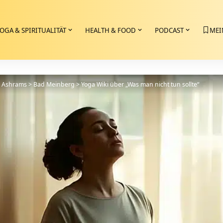
OGA & SPIRITUALITÄT
HEALTH & FOOD
PODCAST
MEI
>
Ashrams
>
Bad Meinberg
>
Yoga Wiki über „Was man nicht tun sollte“