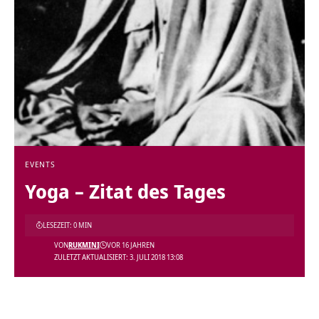
EVENTS
Yoga – Zitat des Tages
LESEZEIT: 0 MIN
VON
RUKMINI
VOR 16 JAHREN
ZULETZT AKTUALISIERT: 3. JULI 2018 13:08