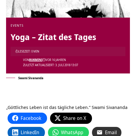
EVENTS
Yoga – Zitat des Tages
LESEZEIT: 0 MIN
VON
RUKMINI
VOR 16 JAHREN
ZULETZT AKTUALISIERT: 3. JULI 2018 13:07
Swami Sivananda
„Göttliches Leben ist das tägliche Leben.“
Swami Sivananda
Facebook
Share on X
LinkedIn
WhatsApp
Email