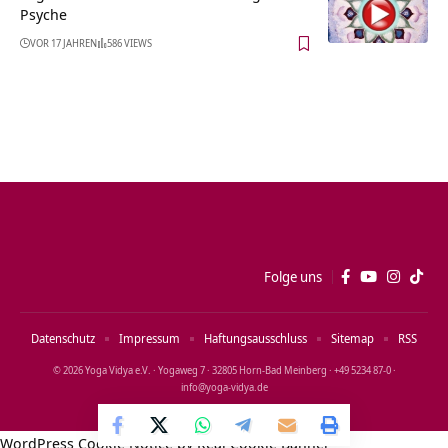
Psyche
VOR 17 JAHREN
586 VIEWS
Folge uns
Datenschutz
Impressum
Haftungsausschluss
Sitemap
RSS
© 2026 Yoga Vidya e.V. · Yogaweg 7 · 32805 Horn‑Bad Meinberg · +49 5234 87‑0 ·
info@yoga‑vidya.de
WordPress Cookie Notice by Real Cookie Banner