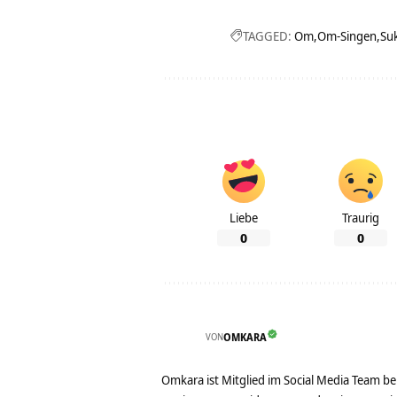
TAGGED:
Om
Om-Singen
Su
Liebe
Traurig
0
0
VON
OMKARA
Omkara ist Mitglied im Social Media Team b