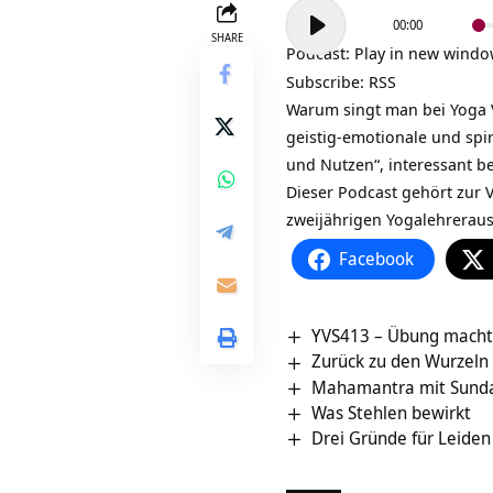
Audio-
00:00
Player
SHARE
Podcast:
Play in new wind
Subscribe:
RSS
Warum singt man bei Yoga 
geistig-emotionale und spi
und Nutzen“, interessant b
Dieser Podcast gehört zur V
zweijährigen
Yogalehrerau
Facebook
YVS413 – Übung macht d
Zurück zu den Wurzeln 
Mahamantra mit Sund
Was Stehlen bewirkt
Drei Gründe für Leiden