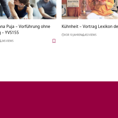
hna Puja – Vorführung ohne
Kühnheit – Vortrag Lexikon d
g – YVS155
VOR 10 JAHREN
453 VIEWS
345 VIEWS