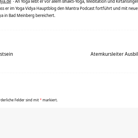
dya.de
- An Yoga liebt er vor allem Bhakti-Yoga, Meditation und Kirtansingen
dass er im Yoga Vidya Hauptblog den Mantra Podcast fortführt und mit neue
 in Bad Meinberg bereichert.
stsein
Atemkursleiter Ausb
rderliche Felder sind mit
*
markiert.