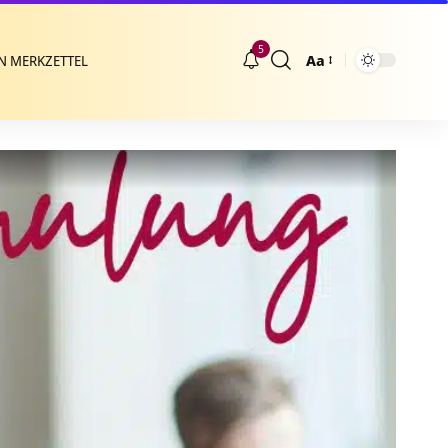
5
Aa
N MERKZETTEL
Größenänderung