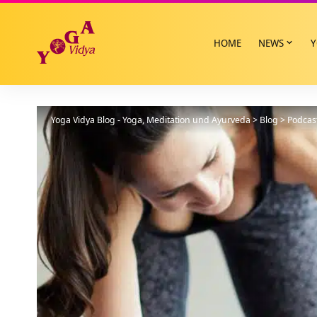
HOME
NEWS
Y
Yoga Vidya Blog - Yoga, Meditation und Ayurveda
>
Blog
>
Podcas