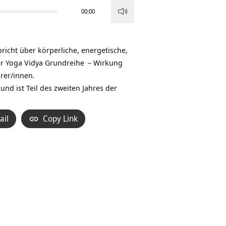
00:00
Pfeiltasten
Hoch/Runter
benutzen,
richt über körperliche, energetische,
um
er
Yoga Vidya Grundreihe
– Wirkung
die
rer/innen.
Lautstärke
 und ist Teil des zweiten Jahres der
zu
regeln.
ail
Copy Link