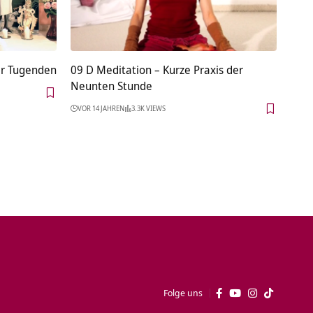
er Tugenden
09 D Meditation – Kurze Praxis der
Neunten Stunde
VOR 14 JAHREN
3.3K VIEWS
Folge uns