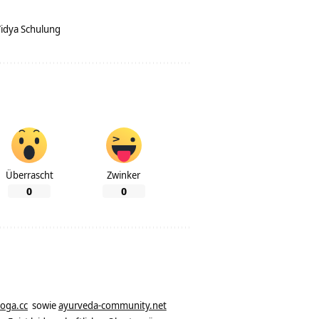
idya Schulung
Überrascht
Zwinker
0
0
yoga.cc
sowie
ayurveda-community.net