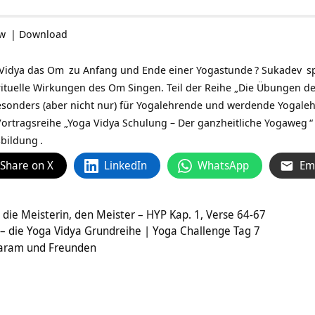
ow
|
Download
Vidya das
Om
zu Anfang und Ende einer
Yogastunde
?
Sukadev
sp
rituelle Wirkungen des Om Singen. Teil der Reihe „Die Übungen d
esonders (aber nicht nur) für Yogalehrende und werdende Yogaleh
ortragsreihe „
Yoga Vidya Schulung – Der ganzheitliche Yogaweg
“
sbildung
.
Share on X
LinkedIn
WhatsApp
Em
ie Meisterin, den Meister – HYP Kap. 1, Verse 64-67
– die Yoga Vidya Grundreihe | Yoga Challenge Tag 7
aram und Freunden