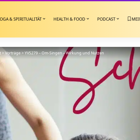
OGA & SPIRITUALITÄT
HEALTH & FOOD
PODCAST
MEI
t
>
Vorträge
>
YVS279 – Om-Singen – Wirkung und Nutzen