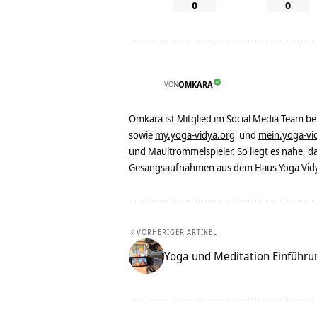
0
0
VON
OMKARA
Omkara ist Mitglied im Social Media Team b
sowie
my.yoga-vidya.org
und
mein.yoga-vi
und Maultrommelspieler. So liegt es nahe, 
Gesangsaufnahmen aus dem Haus Yoga Vidya
VORHERIGER ARTIKEL
Yoga und Meditation Einführu