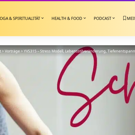
OGA & SPIRITUALITÄT
HEALTH & FOOD
PODCAST
MEI
t
>
Vorträge
>
YVS315 – Stress Modell, Lebensstilveränderung, Tiefenentspan