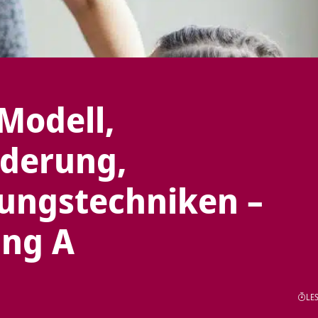
 Modell,
nderung,
ungstechniken –
ung A
LES