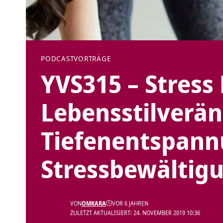
PODCAST
VORTRÄGE
YVS315 – Stress
Lebensstilverä
Tiefenentspann
Stressbewältig
VON
OMKARA
VOR 6 JAHREN
ZULETZT AKTUALISIERT: 24. NOVEMBER 2019 10:36