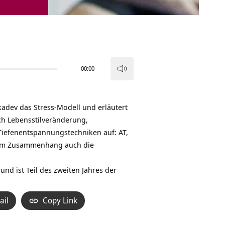
00:00
Pfeiltasten
Hoch/Runter
benutzen,
ukadev das Stress-Modell und erläutert
um
h Lebensstilveränderung,
die
Tiefenentspannungstechniken auf: AT,
Lautstärke
sem Zusammenhang auch die
zu
regeln.
 und ist Teil des zweiten Jahres der
ail
Copy Link