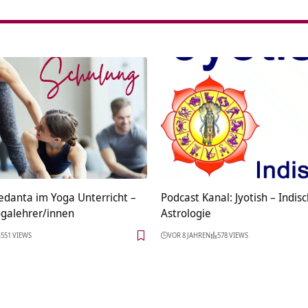
edanta im Yoga Unterricht –
Podcast Kanal: Jyotish – Indis
ogalehrer/innen
Astrologie
551 VIEWS
VOR 8 JAHREN
578 VIEWS