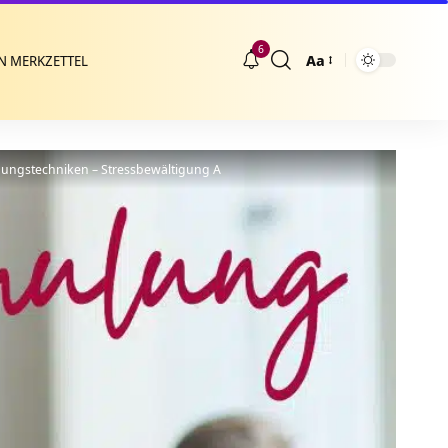
6
Aa
N MERKZETTEL
Größenänderung
nungstechniken – Stressbewältigung A