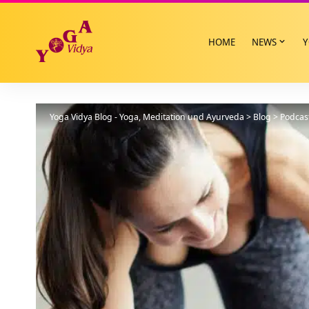
HOME
NEWS
Y
Yoga Vidya Blog - Yoga, Meditation und Ayurveda
>
Blog
>
Podcas