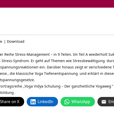
ow
|
Download
 der Reihe Stress-Management – in 9 Teilen. Im Teil A wiederholt S
s Stress-Syndrom. Er geht auf Themen wie
Stressbewältigung
durc
spannungsreaktionen ein. Darüber hinaus zeigt er verschiedene 
eise
, die
klassische Yoga Tiefenentspannung
und erklärt in die
ntspannungsgesetze.
ortragsreihe „
Yoga Vidya Schulung – Der ganzheitliche Yogaweg
“
sbildung
.
Share on X
LinkedIn
WhatsApp
Em