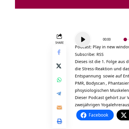
Audio-
00:00
Player
SHARE
Podcast:
Play in new wind
Subscribe:
RSS
Dieses ist die 1. Folge aus
die Stress-Reaktion und da
Entspannung
sowie auf Ent
PMR,
Bodyscan
,
Phantasier
phsysiologischen Muskele
Dieser Podcast gehört zur V
zweijährigen
Yogalehrerau
Facebook