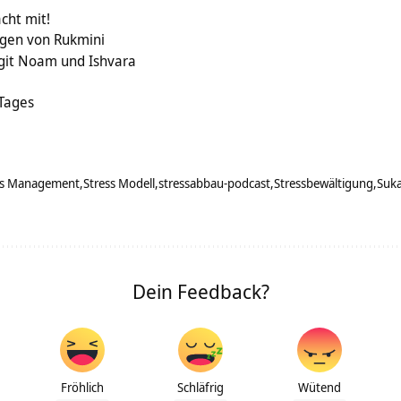
cht mit!
gen von Rukmini
git Noam und Ishvara
 Tages
ss Management
Stress Modell
stressabbau-podcast
Stressbewältigung
Suk
Dein Feedback?
Fröhlich
Schläfrig
Wütend