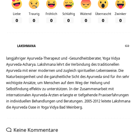
Liebe
Traurig
Fröhlich
Schläfrig
Wütend
Überrascht
Zwinker
0
0
0
0
0
0
0
LAKSHMANA
langjähriger Ayurveda-Therapeut und -Gesundheitsberater, Yoga Vidya
Ayurveda-Acharya. Lakshmana lehrt die Verbindung des traditionellen
Ayurveda mit einer modernen und zugleich spirituellen Lebensweise. Die
Naturbezogenheit und die ganzheitliche Sicht des Ayurveda sind für ihn sehr
wichtigste Ansätze, um Menschen auf dem Weg der Heilung und
Selbstfindung effektiv zu unterstützen. In der Zusammenarbeit mit
internationalen Ayurveda-Ärzten erlangte er tiefgehende Praxiserfahrungen
in individuellen Behandlungen und Beratungen. 2005-2012 leitete Lakshmana
die Ayurveda Oase in Yoga Vidya Bad Meinberg.
Keine Kommentare