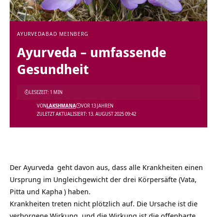
AYURVEDA
BAD MEINBERG
Ayurveda – umfassende
Gesundheit
LESEZEIT: 1 MIN
VON
LAKSHMANA
VOR 13 JAHREN
ZULETZT AKTUALISIERT: 13. AUGUST 2025 09:42
Der
Ayurveda
geht davon aus, dass alle Krankheiten einen
Ursprung im Ungleichgewicht der drei Körpersäfte (Vata,
Pitta und
Kapha
) haben.
Krankheiten treten nicht plötzlich auf. Die Ursache ist die
verborgene Wirkung, und die Wirkung ist die offenbarte