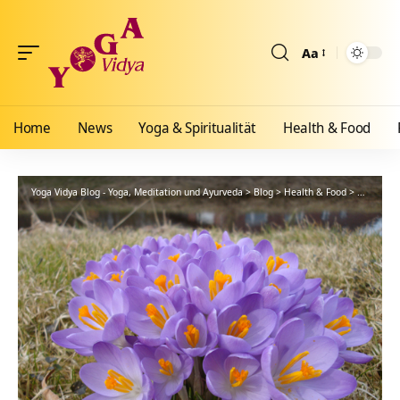
Aa
Größenänderun
Home
News
Yoga & Spiritualität
Health & Food
Yoga Vidya Blog - Yoga, Meditation und Ayurveda
>
Blog
>
Health & Food
>
Ayurveda