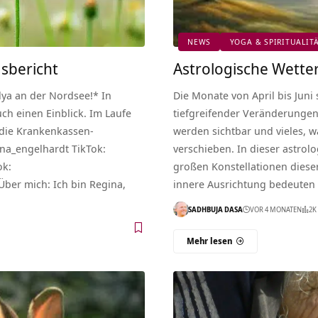
NEWS
YOGA & SPIRITUALIT
sbericht
Astrologische Wetterk
dya an der Nordsee!* In
Die Monate von April bis Juni
ch einen Einblick. Im Laufe
tiefgreifender Veränderunge
 die Krankenkassen-
werden sichtbar und vieles, w
ina_engelhardt TikTok:
verschieben. In dieser astrolo
ok:
großen Konstellationen diese
Über mich: Ich bin Regina,
innere Ausrichtung bedeuten
SADHBUJA DASA
VOR 4 MONATEN
2K
Mehr lesen