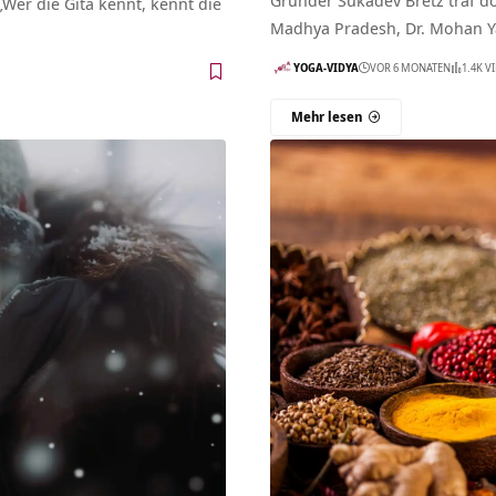
Gründer Sukadev Bretz traf do
„Wer die Gita kennt, kennt die
Madhya Pradesh, Dr. Mohan Y
YOGA-VIDYA
VOR 6 MONATEN
1.4K V
Mehr lesen