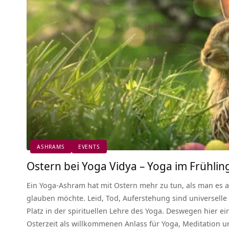
ASHRAMS
EVENTS
Ostern bei Yoga Vidya – Yoga im Frühli
Ein Yoga-Ashram hat mit Ostern mehr zu tun, als man es auf
glauben möchte. Leid, Tod, Auferstehung sind universell
Platz in der spirituellen Lehre des Yoga. Deswegen hier ei
Osterzeit als willkommenen Anlass für Yoga, Meditation 