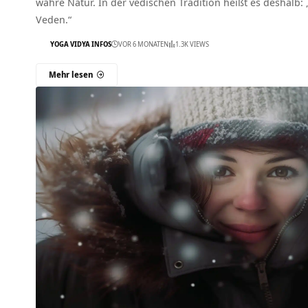
wahre Natur. In der vedischen Tradition heißt es deshalb: 
Veden.“
YOGA VIDYA INFOS
VOR 6 MONATEN
1.3K VIEWS
Mehr lesen