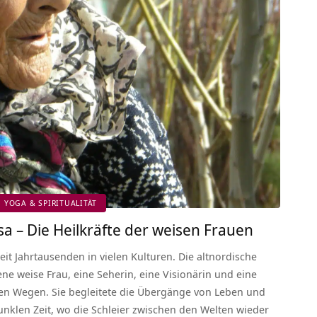
YOGA & SPIRITUALITÄT
a – Die Heilkräfte der weisen Frauen
it Jahrtausenden in vielen Kulturen. Die altnordische
ne weise Frau, eine Seherin, eine Visionärin und eine
en Wegen. Sie begleitete die Übergänge von Leben und
dunklen Zeit, wo die Schleier zwischen den Welten wieder