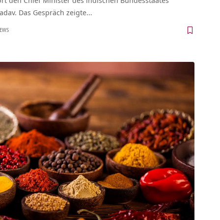
rt den Chief Minister des indischen Bundesstaates
adav. Das Gespräch zeigte…
IEWS