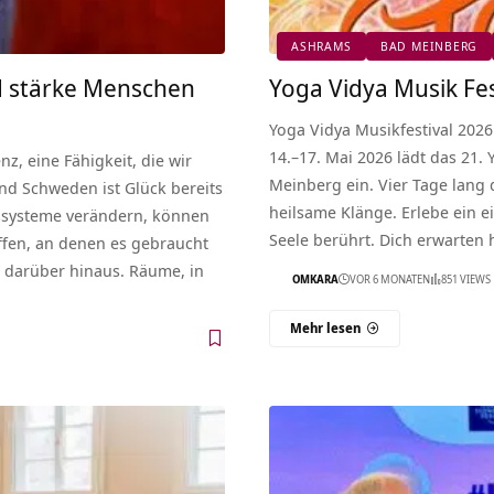
ASHRAMS
BAD MEINBERG
d stärke Menschen
Yoga Vidya Musik Fes
Yoga Vidya Musikfestival 202
14.–17. Mai 2026 lädt das 21.
nz, eine Fähigkeit, die wir
Meinberg ein. Vier Tage lang 
und Schweden ist Glück bereits
heilsame Klänge. Erlebe ein e
gssysteme verändern, können
Seele berührt. Dich erwarten
ffen, an denen es gebraucht
 darüber hinaus. Räume, in
OMKARA
VOR 6 MONATEN
851 VIEWS
Mehr lesen