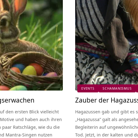
EVENTS
SCHAMANISMUS
ngserwachen
Zauber der Hagazuss
 den ersten Blick vielleicht
Hagazussen gab und gibt es se
e Motive und haben auch ihren
„Hagazussa” galt als angesehe
n paar Ratschläge, wie du die
Begleiterin auf ungewöhnlich
und Mantra-Singen nutzen
Tod. Jetzt, in der kalten und 