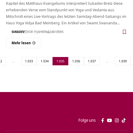
Kapitel des Matthäus-Evangeliums interpretiert Sukadev Bretz diese
erhebenden Verse vom Standpunkt von Yoga und Vedanta aus.
Mitschnitt eines Live-Vortrags des letzten Samstag-Abend-Satsangs im
Haus Yoga Vidya Bad Meinberg. Ein Artikel von Swami Sivananda…
SUKADEV
VOR 19 JAHREN
548 VIEWS
Mehr lesen
2
…
1.033
1.034
1.035
1.036
1.037
…
1.039
Folge uns