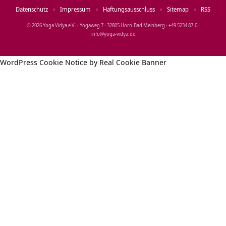
Datenschutz
Impressum
Haftungsausschluss
Sitemap
RSS
© 2026 Yoga Vidya e.V. · Yogaweg 7 · 32805 Horn‑Bad Meinberg · +49 5234 87‑0 ·
info@yoga‑vidya.de
WordPress Cookie Notice by Real Cookie Banner