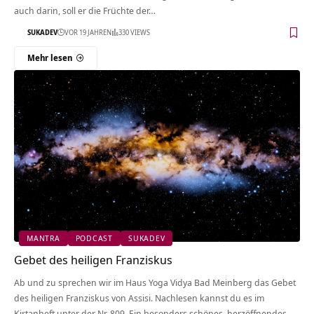
auch darin, soll er die Früchte der…
SUKADEV
VOR 19 JAHREN
330 VIEWS
Mehr lesen
MANTRA
PODCAST
SUKADEV
Gebet des heiligen Franziskus
Ab und zu sprechen wir im Haus Yoga Vidya Bad Meinberg das Gebet
des heiligen Franziskus von Assisi. Nachlesen kannst du es im
Kirtanheft unter der Nr. 809. Ein besonders schönes, herzöffnendes