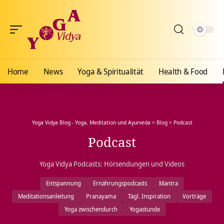
Home
News
Yoga & Spiritualität
Health & Food
Yoga Vidya Blog - Yoga, Meditation und Ayurveda
>
Blog
>
Podcast
Podcast
Yoga Vidya Podcasts: Hörsendungen und Videos
Entspannung
Ernährungspodcasts
Mantra
Meditationsanleitung
Pranayama
Tägl. Inspiration
Vorträge
Yoga zwischendurch
Yogastunde