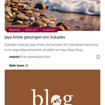
MANTRA
PODCAST
SUKADEV
Jaya Ambe gesungen von Sukadev
Sukadev singt das Jaya Ambe, die Nummer 315. Nachlesen kannst du
es im Yoga Vidya Kirtanheft, erhältlich im Yoga Vidya Shop.
SUKADEV
VOR 19 JAHREN
504 VIEWS
Mehr lesen