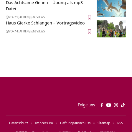
Das Achtsame Gehen – Übung als mp3
Datei
VOR 19 JAHREN
586 VIEWS
Haus Gierke Schlangen‏‎ – Vortragsvideo
VOR 14 JAHREN
663 VIEWS
Folge uns
Datenschutz
Impressum
Haftungsausschluss
Sitemap
RSS