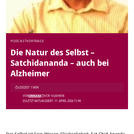
PODCAST
VORTRÄGE
Die Natur des Selbst –
Satchidananda – auch bei
Alzheimer
LESEZEIT: 1 MIN
VON
OMKARA
VOR 14 JAHREN
ZULETZT AKTUALISIERT: 11. APRIL 2026 11:49
Das Selbst ist Sein-Wissen-Glückseligkeit,
Sat-Chid-Ananda
,