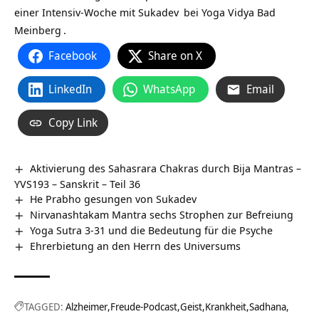
einer
Intensiv-Woche mit Sukadev
bei
Yoga Vidya Bad
Meinberg
.
Facebook
Share on X
LinkedIn
WhatsApp
Email
Copy Link
Aktivierung des Sahasrara Chakras durch Bija Mantras –
YVS193 – Sanskrit – Teil 36
He Prabho gesungen von Sukadev
Nirvanashtakam Mantra sechs Strophen zur Befreiung
Yoga Sutra 3-31 und die Bedeutung für die Psyche
Ehrerbietung an den Herrn des Universums
TAGGED:
Alzheimer
Freude-Podcast
Geist
Krankheit
Sadhana