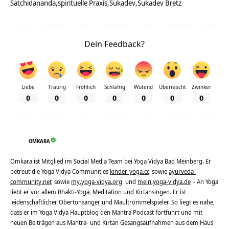
Satchidananda
spirituelle Praxis
Sukadev
Sukadev Bretz
Dein Feedback?
Liebe
Traurig
Fröhlich
Schläfrig
Wütend
Überrascht
Zwinker
0
0
0
0
0
0
0
OMKARA
Omkara ist Mitglied im Social Media Team bei Yoga Vidya Bad Meinberg. Er
betreut die Yoga Vidya Communities
kinder-yoga.cc
sowie
ayurveda-
community.net
sowie
my.yoga-vidya.org
und
mein.yoga-vidya.de
- An Yoga
liebt er vor allem Bhakti-Yoga, Meditation und Kirtansingen. Er ist
leidenschaftlicher Obertonsänger und Maultrommelspieler. So liegt es nahe,
dass er im Yoga Vidya Hauptblog den Mantra Podcast fortführt und mit
neuen Beiträgen aus Mantra- und Kirtan Gesangsaufnahmen aus dem Haus