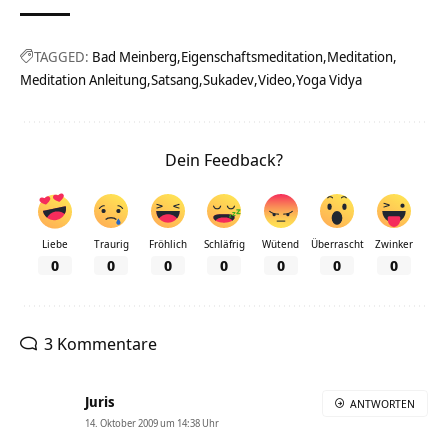
TAGGED:
Bad Meinberg
Eigenschaftsmeditation
Meditation
Meditation Anleitung
Satsang
Sukadev
Video
Yoga Vidya
Dein Feedback?
Liebe
Traurig
Fröhlich
Schläfrig
Wütend
Überrascht
Zwinker
0
0
0
0
0
0
0
3 Kommentare
Juris
ANTWORTEN
14. Oktober 2009 um 14:38 Uhr