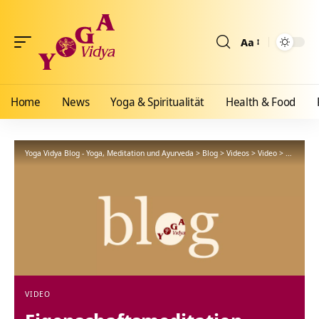
Aa
Größenänderun
Home
News
Yoga & Spiritualität
Health & Food
Yoga Vidya Blog - Yoga, Meditation und Ayurveda
>
Blog
>
Videos
>
Video
>
Eigenscha
VIDEO