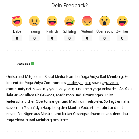
Dein Feedback?
Liebe
Traurig
Fröhlich
Schläfrig
Wütend
Überrascht
Zwinker
0
0
0
0
0
0
0
OMKARA
Omkara ist Mitglied im Social Media Team bei Yoga Vidya Bad Meinberg. Er
betreut die Yoga Vidya Communities
kinder-yoga.cc
sowie
ayurveda-
community.net
sowie
my.yoga-vidya.org
und
mein.yoga-vidya.de
- An Yoga
liebt er vor allem Bhakti-Yoga, Meditation und Kirtansingen. Er ist
leidenschaftlicher Obertonsänger und Maultrommelspieler. So liegt es nahe,
dass er im Yoga Vidya Hauptblog den Mantra Podcast fortführt und mit
neuen Beiträgen aus Mantra- und Kirtan Gesangsaufnahmen aus dem Haus
Yoga Vidya in Bad Meinberg bereichert.