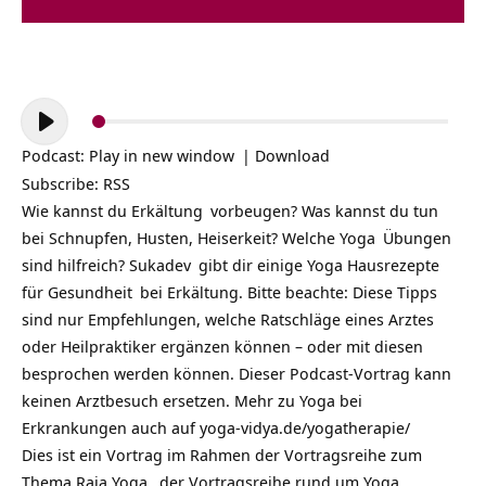
Audio-
Player
Podcast:
Play in new window
|
Download
Subscribe:
RSS
Wie kannst du
Erkältung
vorbeugen? Was kannst du tun
bei Schnupfen, Husten, Heiserkeit? Welche
Yoga
Übungen
sind hilfreich?
Sukadev
gibt dir einige
Yoga Hausrezepte
für
Gesundheit
bei Erkältung. Bitte beachte: Diese Tipps
sind nur Empfehlungen, welche Ratschläge eines Arztes
oder Heilpraktiker ergänzen können – oder mit diesen
besprochen werden können. Dieser Podcast-Vortrag kann
keinen Arztbesuch ersetzen.
Mehr zu Yoga bei
Erkrankungen auch auf
yoga-vidya.de/yogatherapie/
Dies ist ein Vortrag im Rahmen der Vortragsreihe zum
Thema
Raja Yoga
, der Vortragsreihe rund um
Yoga