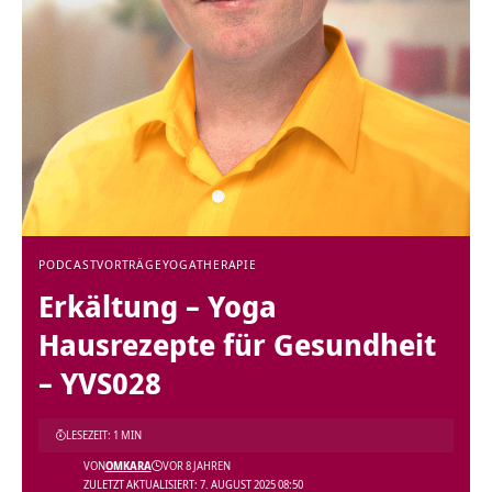
PODCAST
VORTRÄGE
YOGATHERAPIE
Erkältung – Yoga
Hausrezepte für Gesundheit
– YVS028
LESEZEIT: 1 MIN
VON
OMKARA
VOR 8 JAHREN
ZULETZT AKTUALISIERT: 7. AUGUST 2025 08:50