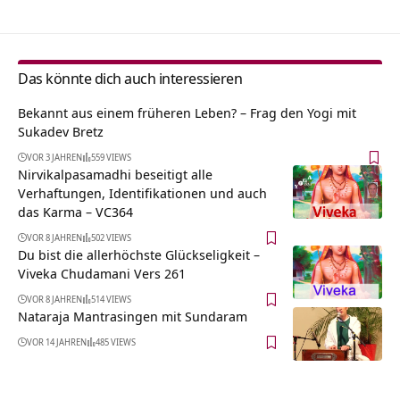
Das könnte dich auch interessieren
Bekannt aus einem früheren Leben? – Frag den Yogi mit
Sukadev Bretz
VOR 3 JAHREN
559 VIEWS
Nirvikalpasamadhi beseitigt alle
Verhaftungen, Identifikationen und auch
das Karma – VC364
VOR 8 JAHREN
502 VIEWS
Du bist die allerhöchste Glückseligkeit –
Viveka Chudamani Vers 261
VOR 8 JAHREN
514 VIEWS
Nataraja Mantrasingen mit Sundaram
VOR 14 JAHREN
485 VIEWS