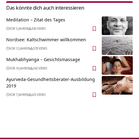
Das könnte dich auch interessieren
Meditation – Zitat des Tages
VOR 5 JAHREN
436 VIEWS
Nordsee: Kaltschwimmer willkommen
VOR 12 JAHREN
578 VIEWS
Mukhabhyanga – Gesichtsmassage
VOR 16 JAHREN
542 VIEWS
Ayurveda-Gesundheitsberater-Ausbildung
2019
VOR 7 JAHREN
625 VIEWS