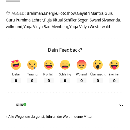
TAGGED:
Brahman
Energie
Fotoshow
Gayatri Mantra
Guru
Guru Purnima
Lehrer
Puja
Ritual
Schüler
Segen
Swami Sivananda
vollmond
Yoga Vidya Bad Meinberg
Yoga-Vidya Westerwald
Dein Feedback?
Liebe
Traurig
Fröhlich
Schläfrig
Wütend
Überrascht
Zwinker
0
0
0
0
0
0
0
DIRK
» Alle Wege, die du gehst, führen die Welt in deine Mitte.