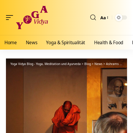
Aa
Größenänderun
Home
News
Yoga & Spiritualität
Health & Food
Yoga Vidya Blog - Yoga, Meditation und Ayurveda
>
Blog
>
News
>
Ashrams
>
Bad Me