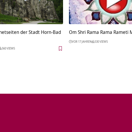
netseiten der Stadt Horn-Bad
Om Shri Rama Rama Rameti 
VOR 17 JAHREN
530 VIEWS
560 VIEWS