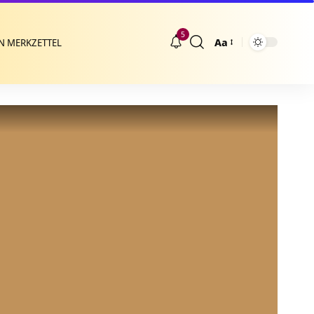
5
Aa
N MERKZETTEL
Größenänderung