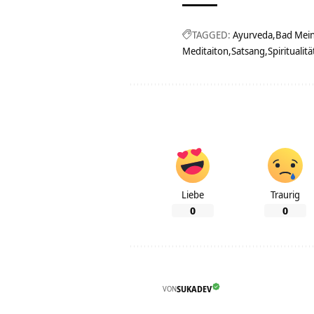
TAGGED:
Ayurveda
Bad Mei
Meditaiton
Satsang
Spiritualitä
Liebe
Traurig
0
0
VON
SUKADEV