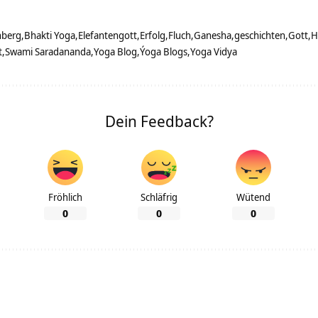
nberg
Bhakti Yoga
Elefantengott
Erfolg
Fluch
Ganesha
geschichten
Gott
H
t
Swami Saradananda
Yoga Blog
Ýoga Blogs
Yoga Vidya
Dein Feedback?
Fröhlich
Schläfrig
Wütend
0
0
0