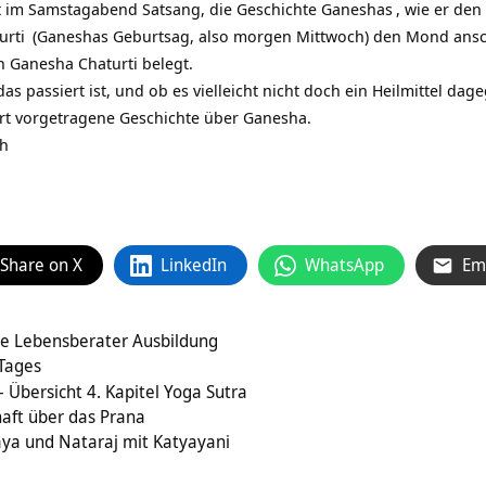
 im Samstagabend Satsang, die Geschichte
Ganeshas
, wie er den
urti
(Ganeshas Geburtsag, also morgen Mittwoch) den Mond ansch
n Ganesha Chaturti belegt.
das passiert ist, und ob es vielleicht nicht doch ein Heilmittel da
iert vorgetragene Geschichte über Ganesha.
h
Share on X
LinkedIn
WhatsApp
Em
lle Lebensberater Ausbildung
 Tages
 Übersicht 4. Kapitel Yoga Sutra
aft über das Prana
a und Nataraj mit Katyayani