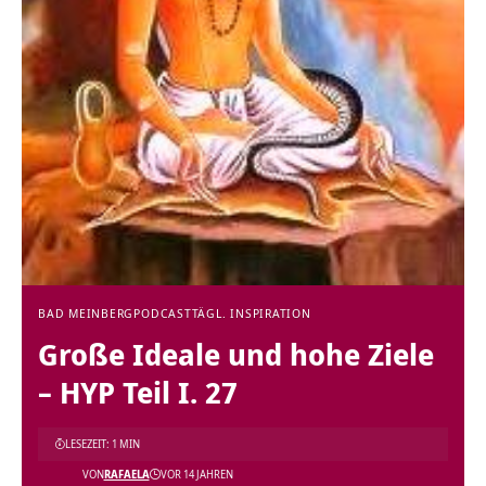
BAD MEINBERG
PODCAST
TÄGL. INSPIRATION
Große Ideale und hohe Ziele
– HYP Teil I. 27
LESEZEIT: 1 MIN
VON
RAFAELA
VOR 14 JAHREN