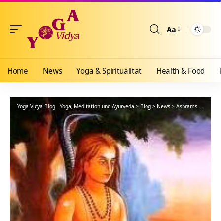
Aa
Größenänderun
Home
News
Yoga & Spiritualität
Health & Food
Yoga Vidya Blog - Yoga, Meditation und Ayurveda
>
Blog
>
News
>
Ashrams
>
Bad Me