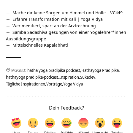
Mache dir keine Sorgen um Himmel und Hölle – VC449
Erfahre Transformation mit Kali | Yoga Vidya
Wer meditiert, spart an der Arztrechnung
Samba Sadashiva gesungen von einer Yogalehrer*innen
Ausbildungsgruppe
Mittelschnelles Kapalabhati
TAGGED:
hatha yoga pradipika podcast
Hathayoga Pradipika
hathayoga pradipika-podcast
Inspiration
Sukadev
Tägliche Inspirationen
Vorträge
Yoga Vidya
Dein Feedback?
Liebe
Traurig
Fröhlich
Schläfrig
Wütend
Überrascht
Zwinker