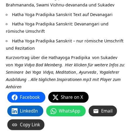
Brahmananda, Swami Vishnu-devananda und Sukadev
Hatha Yoga Pradipika Sanskrit Text auf Devanagari
Hatha Yoga Pradipika Sanskrit: Devanangari und
römische Umschrift
Hatha Yoga Pradipika Sanskrit – nur römische Umschrift
und Rezitation
Kurzvortrag über die
Hathayoga Pradipika
von
Sukadev
von
Yoga Vidya Bad Meinberg.
Hier klicken für weitere Infos zu:
Seminare
bei
Yoga
Vidya,
Meditation
,
Ayurveda
,
Yogalehrer
Ausbildung
.
Alle täglichen Inspirationen mp3 mit Player zum
Anhören
Facebook
Share on X
LinkedIn
WhatsApp
Email
Copy Link