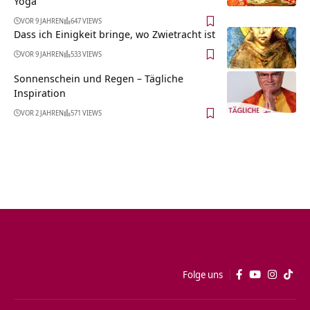
Yoga
VOR 9 JAHREN
647 VIEWS
Dass ich Einigkeit bringe, wo Zwietracht ist
VOR 9 JAHREN
533 VIEWS
Sonnenschein und Regen – Tägliche
Inspiration
VOR 2 JAHREN
571 VIEWS
Folge uns