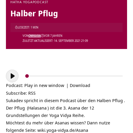
HATHA YOGA
PODCAST
Halber Pflug
LESEZEIT: 1 MIN
VON
OMKARA
VOR 7 JAHREN
ZULETZT AKTUALISIERT: 14. SEPTEMBER 2021 21:09
Audio-
Player
Podcast:
Play in new window
|
Download
Subscribe:
RSS
Sukadev spricht in diesem Podcast über den
Halben Pflug
.
Der
Pflug
(
Halasana
) ist die 3. Asana der 12
Grundstellungen der Yoga Vidya Reihe.
Möchtest du mehr über Asanas wissen? Dann nutze
folgende Seite:
wiki.yoga-vidya.de/Asana