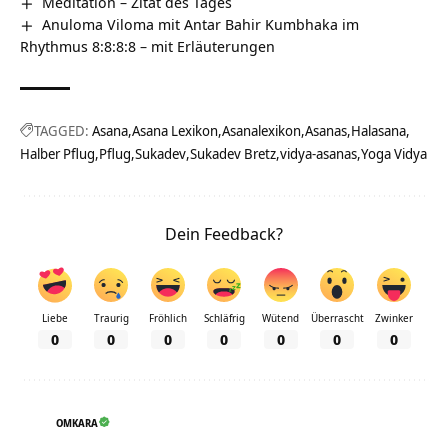
Meditation – Zitat des Tages
Anuloma Viloma mit Antar Bahir Kumbhaka im
Rhythmus 8:8:8:8 – mit Erläuterungen
TAGGED:
Asana
Asana Lexikon
Asanalexikon
Asanas
Halasana
Halber Pflug
Pflug
Sukadev
Sukadev Bretz
vidya-asanas
Yoga Vidya
Dein Feedback?
Liebe
Traurig
Fröhlich
Schläfrig
Wütend
Überrascht
Zwinker
0
0
0
0
0
0
0
OMKARA