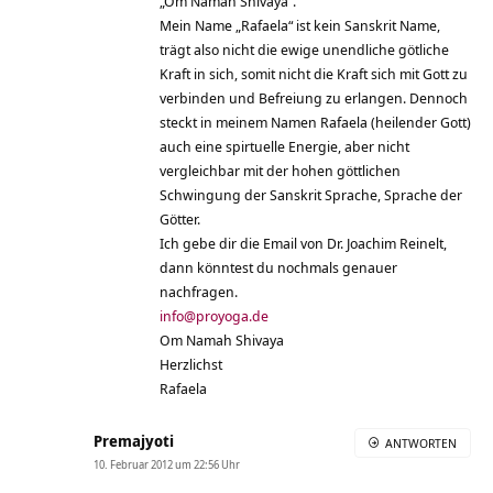
„Om Namah Shivaya“.
Mein Name „Rafaela“ ist kein Sanskrit Name,
trägt also nicht die ewige unendliche götliche
Kraft in sich, somit nicht die Kraft sich mit Gott zu
verbinden und Befreiung zu erlangen. Dennoch
steckt in meinem Namen Rafaela (heilender Gott)
auch eine spirtuelle Energie, aber nicht
vergleichbar mit der hohen göttlichen
Schwingung der Sanskrit Sprache, Sprache der
Götter.
Ich gebe dir die Email von Dr. Joachim Reinelt,
dann könntest du nochmals genauer
nachfragen.
info@proyoga.de
Om Namah Shivaya
Herzlichst
Rafaela
Premajyoti
ANTWORTEN
10. Februar 2012 um 22:56 Uhr