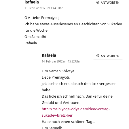
Rafaela
ANTWORTEN
13. Februar 2012 um 13:43 Uhr
OM Liebe Premajyoti,
ich habe etwas Auserlesenes an Geschichten von Sukadev
für die Woche
Om Samadhi
Rafaela
Rafaela
ANTWORTEN
14. Februar 2012 um 15:22 Uhr
Om Namah Shivaya
Liebe Premajyoti,
jetzt sehe ich erst das ich den Link vergessen
habe.
Das hole ich schnell nach. Danke für deine
Geduld und Vertrauen.
http://mein.yoga-vidya.de/video/vortrag-
sukadev-bretz-ber
Habe noch einen schönen Tag…
Om Samadhi