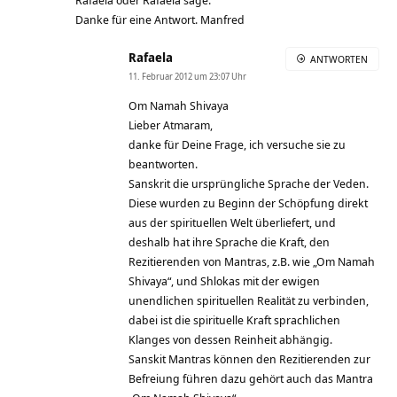
Rafaelá oder Rafaéla sage.
Danke für eine Antwort. Manfred
Rafaela
ANTWORTEN
11. Februar 2012 um 23:07 Uhr
Om Namah Shivaya
Lieber Atmaram,
danke für Deine Frage, ich versuche sie zu
beantworten.
Sanskrit die ursprüngliche Sprache der Veden.
Diese wurden zu Beginn der Schöpfung direkt
aus der spirituellen Welt überliefert, und
deshalb hat ihre Sprache die Kraft, den
Rezitierenden von Mantras, z.B. wie „Om Namah
Shivaya“, und Shlokas mit der ewigen
unendlichen spirituellen Realität zu verbinden,
dabei ist die spirituelle Kraft sprachlichen
Klanges von dessen Reinheit abhängig.
Sanskit Mantras können den Rezitierenden zur
Befreiung führen dazu gehört auch das Mantra