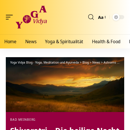
Aa
Größenänderun
Home
News
Yoga & Spiritualität
Health & Food
Yoga Vidya Blog - Yoga, Meditation und Ayurveda
>
Blog
>
News
>
Ashrams
>
Bad Me
BAD MEINBERG