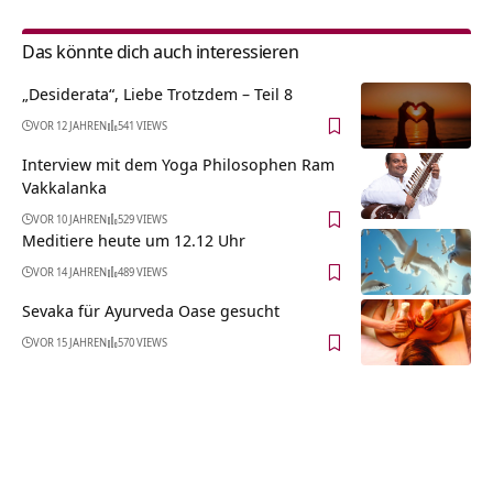
Das könnte dich auch interessieren
„Desiderata“, Liebe Trotzdem – Teil 8
VOR 12 JAHREN
541 VIEWS
Interview mit dem Yoga Philosophen Ram
Vakkalanka
VOR 10 JAHREN
529 VIEWS
Meditiere heute um 12.12 Uhr
VOR 14 JAHREN
489 VIEWS
Sevaka für Ayurveda Oase gesucht
VOR 15 JAHREN
570 VIEWS