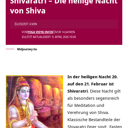
Shivaratri – Die heilige Nacht
von Shiva
LESEZEIT: 6 MIN
VON
YOGA VIDYA INFOS
VOR 14 JAHREN
ZULETZT AKTUALISIERT: 9. APRIL 2026 10:04
Midjourney hu
In der heiligen Nacht 20.
auf den 21. Februar ist
Shivaratri
. Diese Nacht gilt
als besonders segensreich
für Meditation und
Verehrung von Shiva.
Klassische Bestandteile der
Shivaratri Feier sind: Fasten