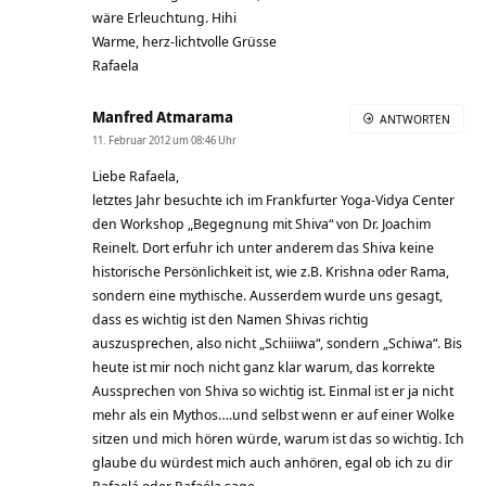
wäre Erleuchtung. Hihi
Warme, herz-lichtvolle Grüsse
Rafaela
Manfred Atmarama
ANTWORTEN
11. Februar 2012 um 08:46 Uhr
Liebe Rafaela,
letztes Jahr besuchte ich im Frankfurter Yoga-Vidya Center
den Workshop „Begegnung mit Shiva“ von Dr. Joachim
Reinelt. Dort erfuhr ich unter anderem das Shiva keine
historische Persönlichkeit ist, wie z.B. Krishna oder Rama,
sondern eine mythische. Ausserdem wurde uns gesagt,
dass es wichtig ist den Namen Shivas richtig
auszusprechen, also nicht „Schiiiwa“, sondern „Schiwa“. Bis
heute ist mir noch nicht ganz klar warum, das korrekte
Aussprechen von Shiva so wichtig ist. Einmal ist er ja nicht
mehr als ein Mythos….und selbst wenn er auf einer Wolke
sitzen und mich hören würde, warum ist das so wichtig. Ich
glaube du würdest mich auch anhören, egal ob ich zu dir