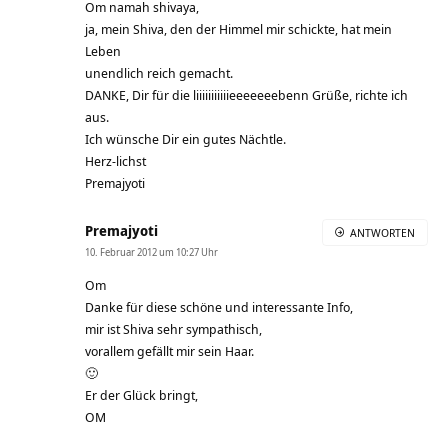
Om namah shivaya,
ja, mein Shiva, den der Himmel mir schickte, hat mein
Leben
unendlich reich gemacht.
DANKE, Dir für die liiiiiiiiiiieeeeeeebenn Grüße, richte ich
aus.
Ich wünsche Dir ein gutes Nächtle.
Herz-lichst
Premajyoti
Premajyoti
ANTWORTEN
10. Februar 2012 um 10:27 Uhr
Om
Danke für diese schöne und interessante Info,
mir ist Shiva sehr sympathisch,
vorallem gefällt mir sein Haar.
🙂
Er der Glück bringt,
OM