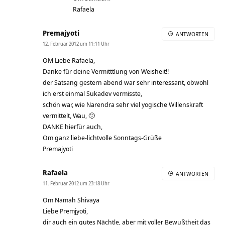
Rafaela
Premajyoti
ANTWORTEN
12. Februar 2012 um 11:11 Uhr
OM Liebe Rafaela,
Danke für deine Vermitttlung von Weisheit!!
der Satsang gestern abend war sehr interessant, obwohl
ich erst einmal Sukadev vermisste,
schön war, wie Narendra sehr viel yogische Willenskraft
vermittelt, Wau, 🙂
DANKE hierfür auch,
Om ganz liebe-lichtvolle Sonntags-Grüße
Premajyoti
Rafaela
ANTWORTEN
11. Februar 2012 um 23:18 Uhr
Om Namah Shivaya
Liebe Premjyoti,
dir auch ein gutes Nächtle, aber mit voller Bewußtheit das