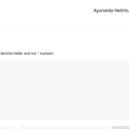
t
Ayurveda Heilrit
rderliche Felder sind mit
*
markiert.