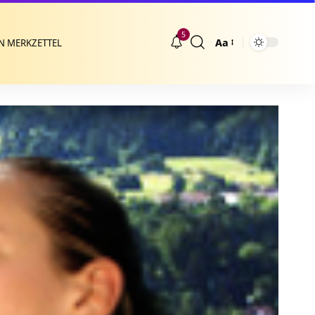
5
Aa
N MERKZETTEL
Größenänderung