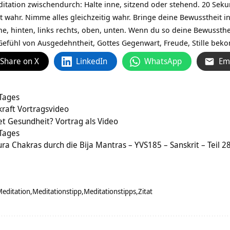
itation zwischendurch: Halte inne, sitzend oder stehend. 20 Sek
ahr. Nimme alles gleichzeitig wahr. Bringe deine Bewusstheit in 
e, hinten, links rechts, oben, unten. Wenn du so deine Bewussthe
Gefühl von Ausgedehntheit, Gottes Gegenwart, Freude, Stille be
Share on X
LinkedIn
WhatsApp
Em
 Tages
kraft Vortragsvideo
 Gesundheit? Vortrag als Video
 Tages
ra Chakras durch die Bija Mantras – YVS185 – Sanskrit – Teil 2
editation
Meditationstipp
Meditationstipps
Zitat