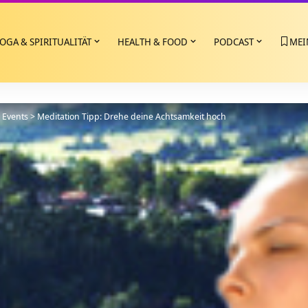
OGA & SPIRITUALITÄT
HEALTH & FOOD
PODCAST
MEI
>
Events
>
Meditation Tipp: Drehe deine Achtsamkeit hoch