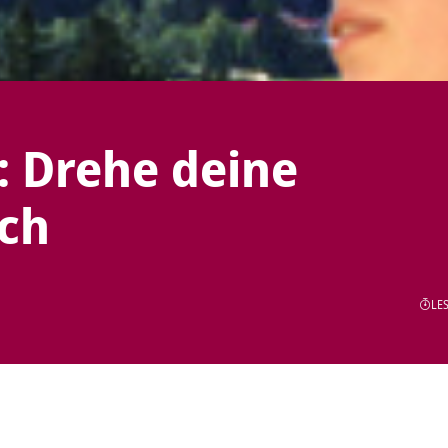
: Drehe deine
ch
LES