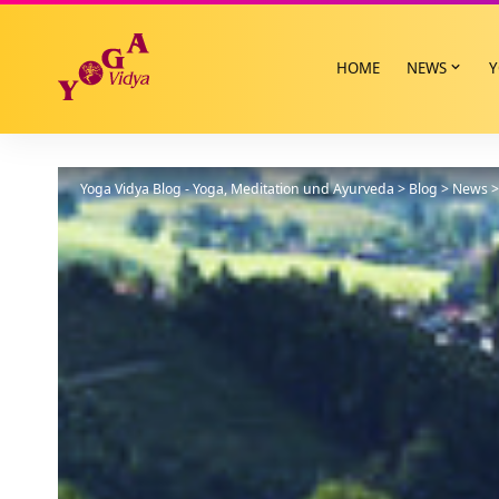
HOME
NEWS
Y
Yoga Vidya Blog - Yoga, Meditation und Ayurveda
>
Blog
>
News