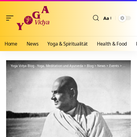
Aa
Größenänderun
Home
News
Yoga & Spiritualität
Health & Food
Yoga Vidya Blog - Yoga, Meditation und Ayurveda
>
Blog
>
News
>
Events
>
Meditatio