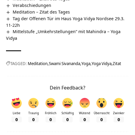
Verabschiedungen
Meditation – Zitat des Tages
Tag der Offenen Tür im Haus Yoga Vidya Nordsee 29.3.
11-22h
Mittelstufe „Umkehrstellungen“ mit Mahindra – Yoga
Vidya
TAGGED:
Meditation
Swami Sivananda
Yoga
Yoga Vidya
Zitat
Dein Feedback?
Liebe
Traurig
Fröhlich
Schläfrig
Wütend
Überrascht
Zwinker
0
0
0
0
0
0
0