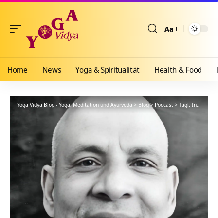
Aa
Größenänderun
Home
News
Yoga & Spiritualität
Health & Food
Yoga Vidya Blog - Yoga, Meditation und Ayurveda
>
Blog
>
Podcast
>
Tägl. Inspiration