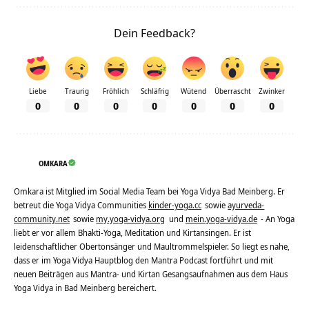
Dein Feedback?
Liebe
Traurig
Fröhlich
Schläfrig
Wütend
Überrascht
Zwinker
0
0
0
0
0
0
0
OMKARA
Omkara ist Mitglied im Social Media Team bei Yoga Vidya Bad Meinberg. Er
betreut die Yoga Vidya Communities
kinder-yoga.cc
sowie
ayurveda-
community.net
sowie
my.yoga-vidya.org
und
mein.yoga-vidya.de
- An Yoga
liebt er vor allem Bhakti-Yoga, Meditation und Kirtansingen. Er ist
leidenschaftlicher Obertonsänger und Maultrommelspieler. So liegt es nahe,
dass er im Yoga Vidya Hauptblog den Mantra Podcast fortführt und mit
neuen Beiträgen aus Mantra- und Kirtan Gesangsaufnahmen aus dem Haus
Yoga Vidya in Bad Meinberg bereichert.