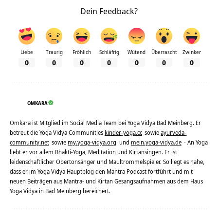
Dein Feedback?
Liebe
Traurig
Fröhlich
Schläfrig
Wütend
Überrascht
Zwinker
0
0
0
0
0
0
0
OMKARA
Omkara ist Mitglied im Social Media Team bei Yoga Vidya Bad Meinberg. Er
betreut die Yoga Vidya Communities
kinder-yoga.cc
sowie
ayurveda-
community.net
sowie
my.yoga-vidya.org
und
mein.yoga-vidya.de
- An Yoga
liebt er vor allem Bhakti-Yoga, Meditation und Kirtansingen. Er ist
leidenschaftlicher Obertonsänger und Maultrommelspieler. So liegt es nahe,
dass er im Yoga Vidya Hauptblog den Mantra Podcast fortführt und mit
neuen Beiträgen aus Mantra- und Kirtan Gesangsaufnahmen aus dem Haus
Yoga Vidya in Bad Meinberg bereichert.