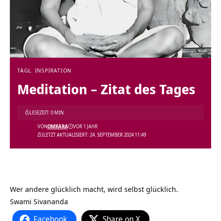
TÄGL. INSPIRATION
Meditation – Zitat des Tages
LESEZEIT: 0 MIN
VON
OMKARA
VOR 1 JAHR
ZULETZT AKTUALISIERT: 24. SEPTEMBER 2024 11:49
Wer andere glücklich macht, wird selbst glücklich.
Swami Sivananda
Facebook
Share on X