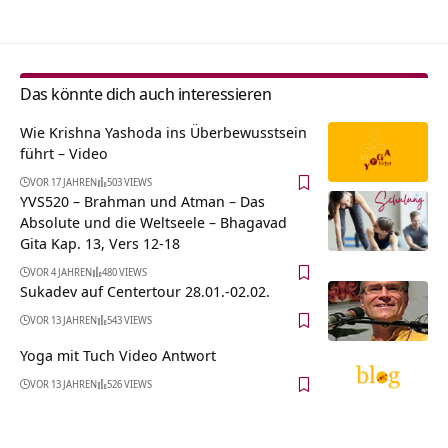
Das könnte dich auch interessieren
Wie Krishna Yashoda ins Überbewusstsein
führt – Video
VOR 17 JAHREN
503 VIEWS
YVS520 – Brahman und Atman – Das
Absolute und die Weltseele – Bhagavad
Gita Kap. 13, Vers 12-18
VOR 4 JAHREN
480 VIEWS
Sukadev auf Centertour 28.01.-02.02.
VOR 13 JAHREN
543 VIEWS
Yoga mit Tuch Video Antwort
VOR 13 JAHREN
526 VIEWS