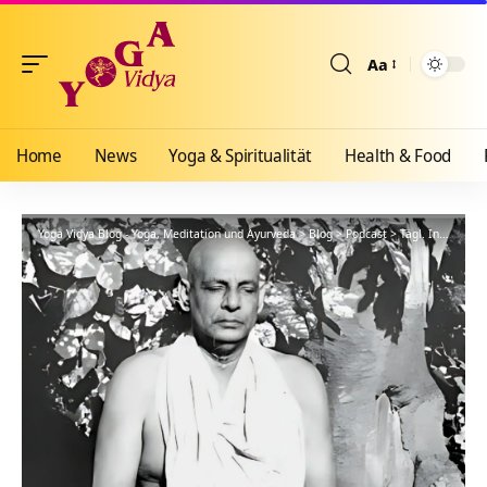
Aa
Größenänderun
Home
News
Yoga & Spiritualität
Health & Food
Yoga Vidya Blog - Yoga, Meditation und Ayurveda
>
Blog
>
Podcast
>
Tägl. Inspiration